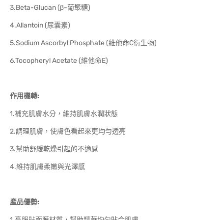
3.Beta-Glucan (β-葡聚糖)
4.Allantoin (尿囊素)
5.Sodium Ascorbyl Phosphate (維他命C衍生物)
6.Tocopheryl Acetate (維他命E)
作用機轉:
1.補充肌膚水分，維持肌膚水潤狀態
2.調理肌膚，使膚色看起來更均勻透亮
3.幫助舒緩乾燥引起的不適感
4.維持肌膚柔嫩與光澤感
產品優勢:
1.高服貼面膜材質，幫助精華均勻貼合肌膚