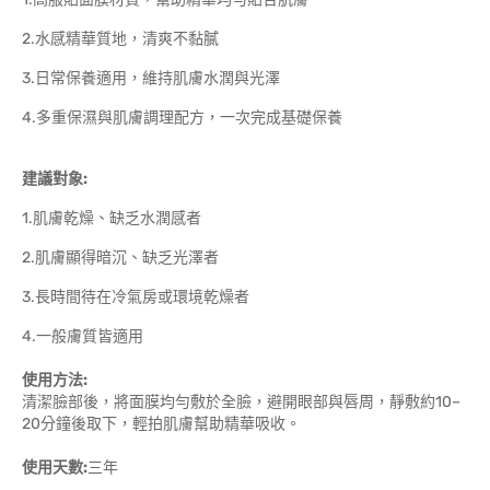
2.水感精華質地，清爽不黏膩
3.日常保養適用，維持肌膚水潤與光澤
4.多重保濕與肌膚調理配方，一次完成基礎保養
建議對象:
1.肌膚乾燥、缺乏水潤感者
2.肌膚顯得暗沉、缺乏光澤者
3.長時間待在冷氣房或環境乾燥者
4.一般膚質皆適用
使用方法:
清潔臉部後，將面膜均勻敷於全臉，避開眼部與唇周，靜敷約10–
20分鐘後取下，輕拍肌膚幫助精華吸收。
使用天數:
三年