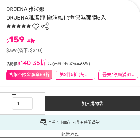
ORJENA 雅潔娜
ORJENA雅潔娜 極潤維他命保濕面膜5入
159
$
4折
$399
(省下: $240)
140
36折
$
起
(官網不限金額享88折)
活動價
官網不限金額享88折
第2件5折 (請任選2件商品)
醫美/護膚滿$1200送$200
加入購物袋
查看門市庫存 (可能有時間誤差)
配送方式