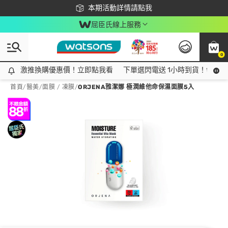
下載app最高回饋$350
本期活動詳情請點我
屈臣氏線上服務
0
激推換購優惠價！立即點我看
激推換購優惠價！立即點我看
下單選閃電送 1小時到貨！領神券
首頁
/
醫美
/
面膜 / 凍膜
/
ORJENA雅潔娜 極潤維他命保濕面膜5入