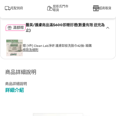
屈臣氏門市
宅配到府
超商取貨
取貨
醫美/護膚商品滿$600即贈好禮(數量有限 送完為
滿額贈
止)
贈 [1件] Clean Lab淨研 護膚卸妝洗臉巾42抽-箱購
條款及細則
商品詳細說明
商品詳細說明
詳細介紹