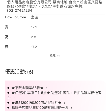
個人用品商店股份有限公司 藥商地址:台北市松山區八德路
四段760號11樓之1、之2及14樓 藥商諮詢專線:
(02)27421234
How To Store
室溫
寬
12.1
高
2.8
深
17.2
隱藏
優惠活動: (6)
★不限金額享88折★
★任選2件享第二件5折★ 請選2件商品，折扣品項以價低者
計
★滿$1200送$200商品提貨券★
購買全店商品滿$100送數位印花一張