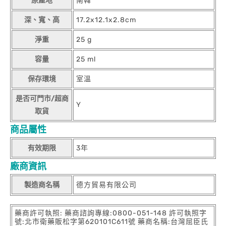
原產地
南韓
深、寬、高
17.2x12.1x2.8cm
淨重
25 g
容量
25 ml
保存環境
室溫
是否可門市/超商
Y
取貨
商品屬性
有效期限
3年
廠商資訊
製造商名稱
德方貿易有限公司
藥商許可執照: 藥商諮詢專線:0800-051-148 許可執照字
號:北市衛藥販松字第620101C611號 藥商名稱:台灣屈臣氏