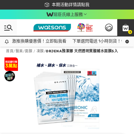
下載app最高回饋$350
本期活動詳情請點我
屈臣氏線上服務
0
激推換購優惠價！立即點我看
激推換購優惠價！立即點我看
下單選閃電送 1小時到貨！領神券
首頁
/
醫美
/
面膜 / 凍膜
/
ORJENA雅潔娜 天然透明質酸補水面膜5入