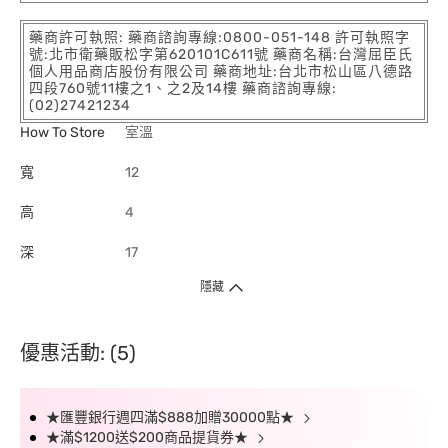
藥商許可執照: 藥商諮詢專線:0800-051-148 許可執照字
號:北市衛藥販松字第620101C611號 藥商名稱:台灣屈臣氏
個人用品商店股份有限公司 藥商地址:台北市松山區八德路
四段760號11樓之1、之2及14樓 藥商諮詢專線:
(02)27421234
How To Store
室溫
寬
12
高
4
深
17
隱藏
優惠活動: (5)
★匯豐銀行週四滿$888加贈30000點★
★滿$1200送$200商品提貨券★