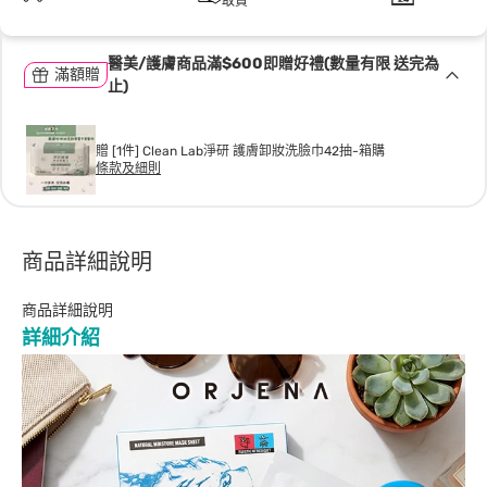
取貨
醫美/護膚商品滿$600即贈好禮(數量有限 送完為
滿額贈
止)
贈 [1件] Clean Lab淨研 護膚卸妝洗臉巾42抽-箱購
條款及細則
商品詳細說明
商品詳細說明
詳細介紹