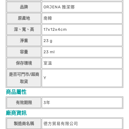
品牌
ORJENA 雅潔娜
原產地
南韓
深、寬、高
17x12x4cm
淨重
23 g
容量
23 ml
保存環境
室溫
是否可門市/超商
Y
取貨
商品屬性
有效期限
3年
廠商資訊
製造商名稱
德方貿易有限公司