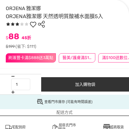
ORJENA 雅潔娜
ORJENA雅潔娜 天然透明質酸補水面膜5入
88
$
45折
$199
(省下: $111)
刷滙豐卡滿$888送3萬點
醫美/護膚滿$1200送$200
滿$100
加入購物袋
查看門市庫存 (可能有時間誤差)
配送方式
屈臣氏門市
宅配到府
超商取貨