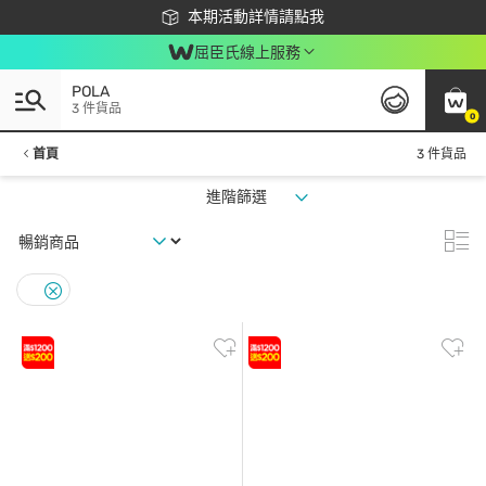
下載app最高回饋$350
本期活動詳情請點我
屈臣氏線上服務
POLA
3 件貨品
0
首頁
3 件貨品
進階篩選