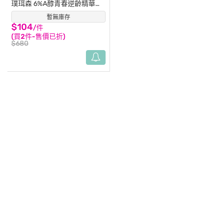
璞珥森 6%A醇青春逆齡精華
15ml
暫無庫存
(4)
$104
/件
(買2件-售價已折)
$680