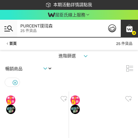
下載app最高回饋$350
本期活動詳情請點我
屈臣氏線上服務
PURCENT璞珥森
25 件貨品
0
首頁
25 件貨品
進階篩選