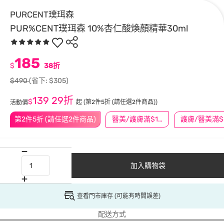
PURCENT璞珥森
PUR%CENT璞珥森 10%杏仁酸煥顏精華30ml
185
$
38折
$490
(省下: $305)
139
29折
$
起
(第2件5折 (請任選2件商品))
活動價
第2件5折 (請任選2件商品)
醫美/護膚滿$1200送$200
護
加入購物袋
查看門市庫存 (可能有時間誤差)
配送方式