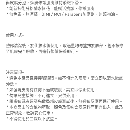
衡皮脂分泌，煥膚修護肌膚維持緊緻平滑。
* 創新技術蘇格蘭永恆花，能賦活抗皺、修護肌膚。
* 無色素、無酒精、無MI / MCI / Parabens防腐劑、無礦物油。
使用方式-
臉部清潔後，於化妝水後使用，取適量均勻塗抹於臉部，輕柔按摩
至肌膚完全吸收，再進行後續保養即可。
注意事項-
* 避免本產品直接接觸眼睛。如不慎進入眼睛，請立即以清水徹底
沖洗。
* 如發現皮膚有任何不適或敏感，請立即停止使用。
* 勿讓兒童接觸，不可進食，只供外用。
* 肌膚敏感者建議先做局部皮膚測試後，無過敏反應再進行使用。
* 本商品由於含植物萃取，顏色及氣味會隨原料而稍有出入，此乃
正常現象，敬請安心使用。
* 不得使用於三歲以下孩童。