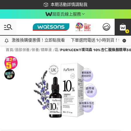
下載app最高回饋$350
本期活動詳情請點我
屈臣氏線上服務
0
激推換購優惠價！立即點我看
激推換購優惠價！立即點我看
下單選閃電送 1小時到貨！領神券
首頁
/
臉部保養
/
保養
/
精華液 /霜
/
PUR%CENT璞珥森 10%杏仁酸煥顏精華30