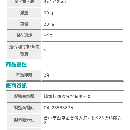
深、寬、高
4x4x12cm
淨重
90 g
容量
30 ml
保存環境
室溫
是否可門市/超商
Y
取貨
商品屬性
有效期限
3年
廠商資訊
製造商名稱
捷司特國際股份有限公司
製造商電話
04-23585835
台中市西屯區台灣大道四段925號15樓之
製造商地址
2