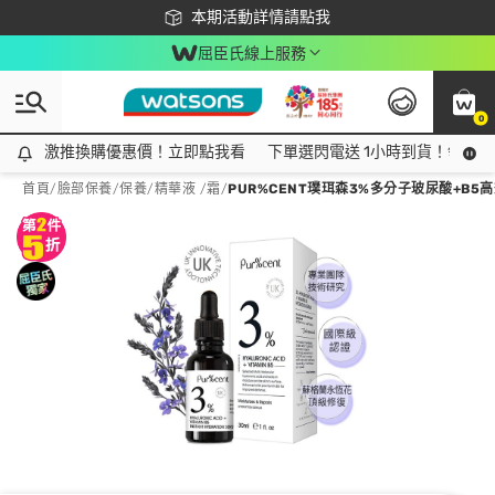
下載app最高回饋$350
本期活動詳情請點我
屈臣氏線上服務
0
激推換購優惠價！立即點我看
激推換購優惠價！立即點我看
下單選閃電送 1小時到貨！領神券
首頁
/
臉部保養
/
保養
/
精華液 /霜
/
PUR%CENT璞珥森3%多分子玻尿酸+B5