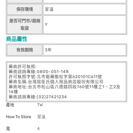
保存環境
室溫
是否可門市/超商
Y
取貨
商品屬性
有效期限
3年
藥商許可執照:
藥商諮詢專線:0800-051-148
許可執照字號:北市衛藥販松字第620101C611號
藥商名稱:台灣屈臣氏個人用品商店股份有限公司
藥商地址:台北市松山區八德路四段760號11樓之1、之2及
14樓
藥商諮詢專線:(02)27421234
產地
TW
How To Store
室溫
寬
4