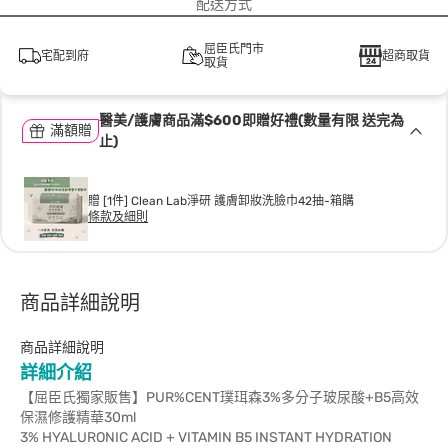
配送方式
屈臣氏門市
宅配到府
超商取貨
取貨
醫美/護膚商品滿$600即贈好禮(數量有限 送完為
滿額贈
止)
贈 [1件] Clean Lab淨研 護膚卸妝洗臉巾42抽-箱購
條款及細則
商品詳細說明
商品詳細說明
詳細介紹
【屈臣氏獨家販售】PUR%CENT璞珥森3%多分子玻尿酸+B5高效
保濕修護精華30ml
3% HYALURONIC ACID + VITAMIN B5 INSTANT HYDRATION