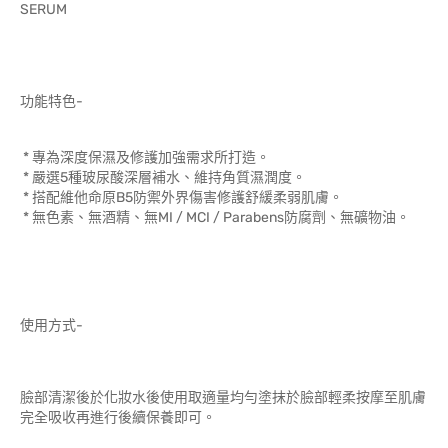
SERUM
功能特色-
* 專為深度保濕及修護加強需求所打造。
* 嚴選5種玻尿酸深層補水、維持角質濕潤度。
* 搭配維他命原B5防禦外界傷害修護舒緩柔弱肌膚。
* 無色素、無酒精、無MI / MCI / Parabens防腐劑、無礦物油。
使用方式-
臉部清潔後於化妝水後使用取適量均勻塗抹於臉部輕柔按摩至肌膚
完全吸收再進行後續保養即可。