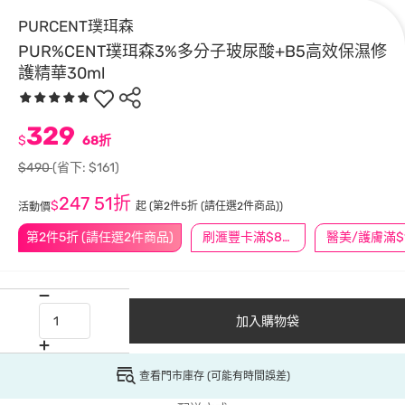
PURCENT璞珥森
PUR%CENT璞珥森3%多分子玻尿酸+B5高效保濕修
護精華30ml
329
$
68折
$490
(省下: $161)
247
51折
$
起
(第2件5折 (請任選2件商品))
活動價
第2件5折 (請任選2件商品)
刷滙豐卡滿$888送3萬點
加入購物袋
查看門市庫存 (可能有時間誤差)