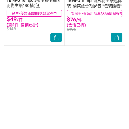
TEMPO
Tempo 3層隨掛隨抽奢
TEMPO
Tempo濕式衛生紙迷你
羽衛生紙180抽(包)
裝-清爽蘆薈7抽6包 *包裝隨機*
民生/髮類滿$388送舒潔冰巾
(0)
買民生/髮類用品滿$388即贈好禮 (數
(5)
$49
$76
/件
/件
(買2件-售價已折)
(售價已折)
$148
$186