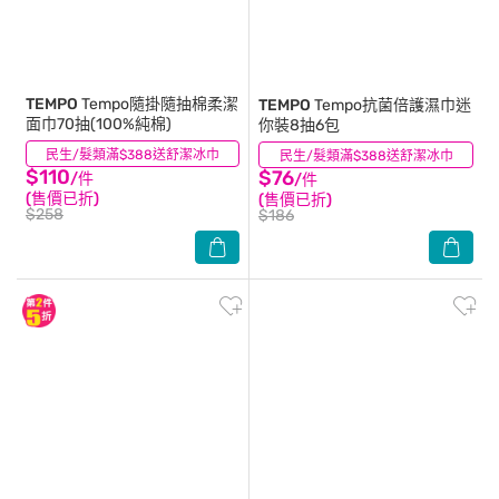
TEMPO
Tempo隨掛隨抽棉柔潔
TEMPO
Tempo抗菌倍護濕巾迷
面巾70抽(100%純棉)
你裝8抽6包
民生/髮類滿$388送舒潔冰巾
(0)
民生/髮類滿$388送舒潔冰巾
(12)
$110
$76
/件
/件
(售價已折)
(售價已折)
$258
$186