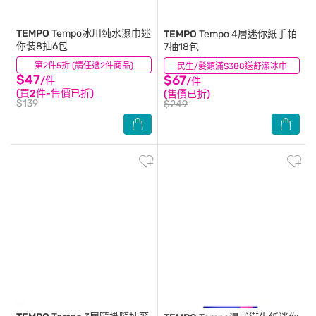
TEMPO
Tempo冰川纯水濕巾迷
TEMPO
Tempo 4層迷你紙手帕
你装8抽6包
7抽18包
第2件5折 (請任選2件商品)
(0)
民生/髮類滿$388送舒潔冰巾
(9)
$47
$67
/件
/件
(買2件-售價已折)
(售價已折)
$139
$249