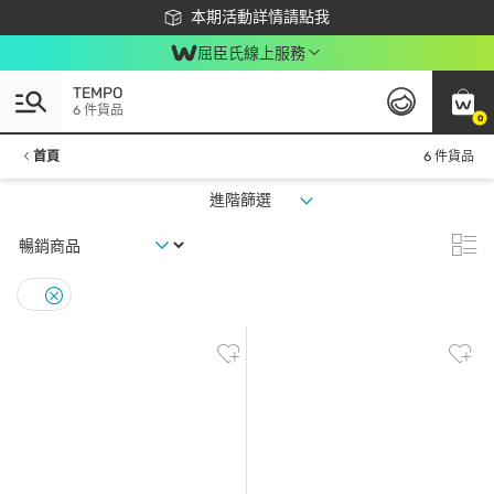
下載app最高回饋$350
本期活動詳情請點我
屈臣氏線上服務
TEMPO
6 件貨品
0
首頁
6 件貨品
進階篩選