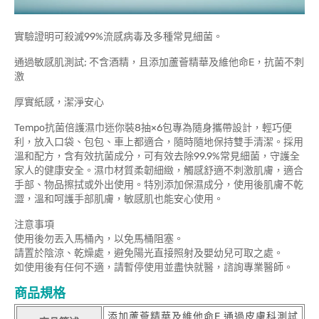
實驗證明可殺滅99%流感病毒及多種常見細菌。
通過敏感肌測試; 不含酒精，且添加蘆薈精華及維他命E，抗菌不刺
激
厚實紙感，潔淨安心
Tempo抗菌倍護濕巾迷你裝8抽×6包專為隨身攜帶設計，輕巧便
利，放入口袋、包包、車上都適合，隨時隨地保持雙手清潔。採用
溫和配方，含有效抗菌成分，可有效去除99.9%常見細菌，守護全
家人的健康安全。濕巾材質柔韌細緻，觸感舒適不刺激肌膚，適合
手部、物品擦拭或外出使用。特別添加保濕成分，使用後肌膚不乾
澀，溫和呵護手部肌膚，敏感肌也能安心使用。
注意事項
使用後勿丟入馬桶內，以免馬桶阻塞。
請置於陰涼、乾燥處，避免陽光直接照射及嬰幼兒可取之處。
如使用後有任何不適，請暫停使用並盡快就醫，諮詢專業醫師。
商品規格
添加蘆薈精華及維他命E 通過皮膚科測試