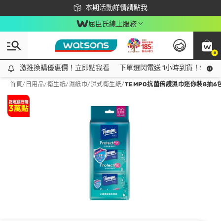
下載app最高回饋$350
本期活動詳情請點我
屈臣氏線上服務
0
激推換購優惠價！立即點我看
激推換購優惠價！立即點我看
下單選閃電送 1小時到貨！領神券
首頁
/
日用品
/
衛生紙
/
濕紙巾/濕式衛生紙
/
TEMPO抗菌倍護濕巾迷你裝8抽6