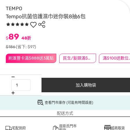
TEMPO
Tempo抗菌倍護濕巾迷你裝8抽6包
89
$
48折
$186
(省下: $97)
刷滙豐卡滿$888送3萬點
民生/髮類滿$388送舒潔冰巾
滿$100
加入購物袋
查看門市庫存 (可能有時間誤差)
配送方式
屈臣氏門市
宅配到府
超商取貨