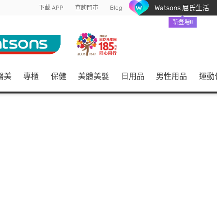
Watsons 屈氏生活
下載 APP
查詢門市
Blog
新登場!!
醫美
專櫃
保健
美體美髮
日用品
男性用品
運動