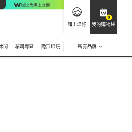
屈臣氏線上服務
0
嗨！您好
我的購物袋
休閒
箱購專區
隱形眼鏡
所有品牌