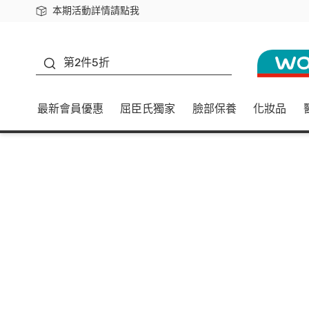
本期活動詳情請點我
下載app最高回饋$350
善存
第2件5折
最新會員優惠
屈臣氏獨家
臉部保養
化妝品