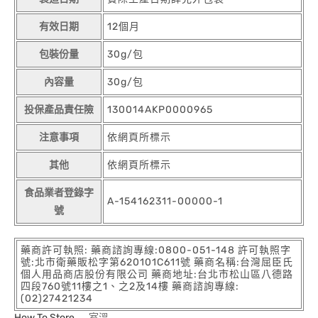
有效日期
12個月
包裝份量
30g/包
內容量
30g/包
投保產品責任險
130014AKP0000965
注意事項
依網頁所標示
其他
依網頁所標示
食品業者登錄字
A-154162311-00000-1
號
藥商許可執照: 藥商諮詢專線:0800-051-148 許可執照字
號:北市衛藥販松字第620101C611號 藥商名稱:台灣屈臣氏
個人用品商店股份有限公司 藥商地址:台北市松山區八德路
四段760號11樓之1、之2及14樓 藥商諮詢專線:
(02)27421234
How To Store
室溫