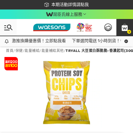
下載app最高回饋$350
本期活動詳情請點我
屈臣氏線上服務
0
激推換購優惠價！立即點我看
激推換購優惠價！立即點我看
下單選閃電送 1小時到貨！領神券
首頁
/
保健
/
能量補給
/
能量補給其他
/
TRYALL 大豆蛋白酥脆脆-香濃起司(30G