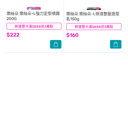
樂絲朵
樂絲朵-L強力定型噴霧
樂絲朵
樂絲朵-L保濕整髮造型
200G
乳150g
刷滙豐卡滿$888送3萬點
(10)
刷滙豐卡滿$888送3萬點
(7)
$222
$160