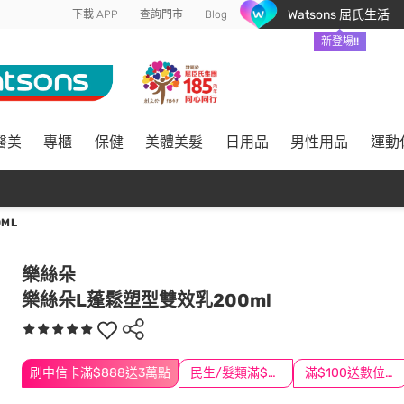
Watsons 屈氏生活
下載 APP
查詢門市
Blog
新登場!!
醫美
專櫃
保健
美體美髮
日用品
男性用品
運動
ML
樂絲朵
樂絲朵L蓬鬆塑型雙效乳200ml
刷中信卡滿$888送3萬點
民生/髮類滿$388送舒潔冰巾
滿$100送數位印花