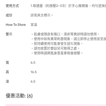
使用方式
1.取適量（約按壓2–3次）於手心推開後，均勻塗
成份
詳見英文標示。
How To Store
室溫
警示
‧肌膚或頭皮有傷口、濕疹等異狀時請勿使用。
‧使用中如有異常刺激現象，請立即停止使用並至
‧若持續使用可能會發生惡化現象。
‧請勿放置於嬰幼兒可取得之處。
‧使用時請將瓶身垂直拿取後按壓。
寬
6.5
高
16.5
深
6.5
優惠活動: (6)