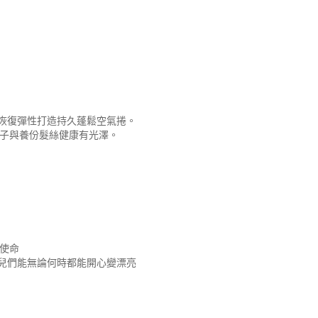
鬆感。
新綠草花果香調。
優質髮感。
恢復彈性打造持久蓬鬆空氣捲。
因子與養份髮絲健康有光澤。
為使命
兒們能無論何時都能開心變漂亮