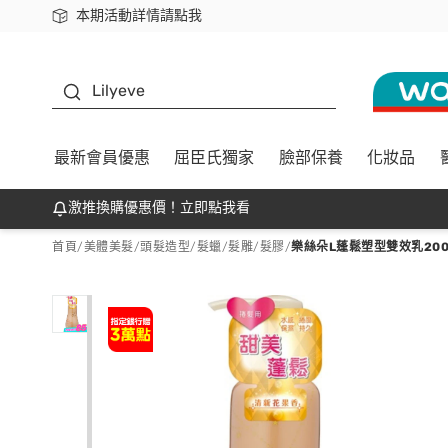
本期活動詳情請點我
下載app最高回饋$350
K beauty
Lilyeve
最新會員優惠
屈臣氏獨家
臉部保養
化妝品
激推換購優惠價！立即點我看
首頁
/
美體美髮
/
頭髮造型
/
髮蠟/髮雕/髮膠
/
樂絲朵L蓬鬆塑型雙效乳200