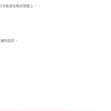
抹於半乾或全乾的頭髮上。
皮膚科就診。