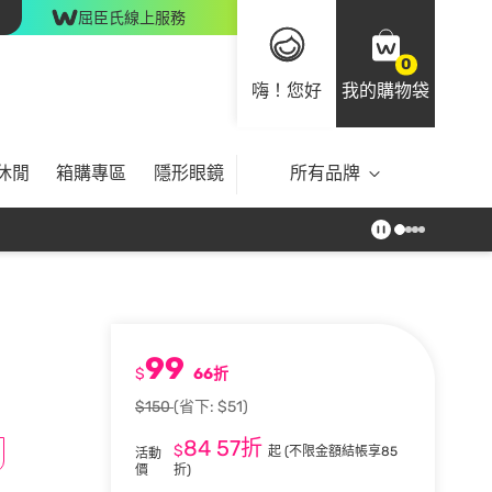
屈臣氏線上服務
0
嗨！您好
我的購物袋
休閒
箱購專區
隱形眼鏡
所有品牌
99
$
66折
$150
(省下: $51)
84
57折
$
起
(不限金額結帳享85
活動
價
折)