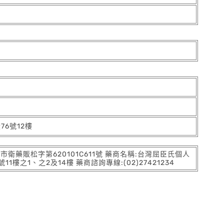
6號12樓
:北市衛藥販松字第620101C611號 藥商名稱:台灣屈臣氏個人
之1、之2及14樓 藥商諮詢專線:(02)27421234