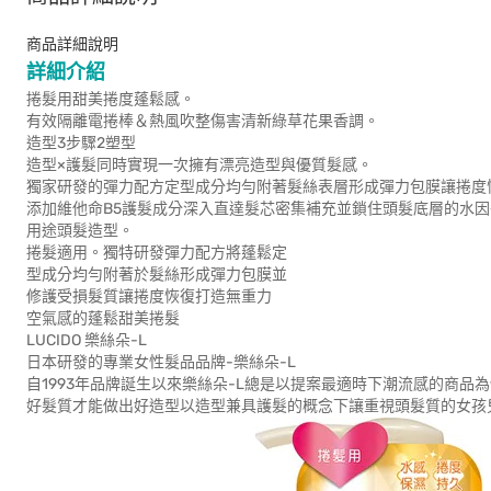
商品詳細說明
詳細介紹
捲髮用甜美捲度蓬
有效隔離電捲棒＆熱風吹整傷害清
造型3步驟2塑型
造型×護髮同時實現一次擁有漂亮造型與
獨家研發的彈力配方定型成分均勻附著髮絲表層形成彈力包膜讓捲度
添加維他命B5護髮成分深入直達髮芯密集補充並鎖住頭髮底層的水
用途頭髮造型。
捲髮適用。獨特研發彈力配方將蓬鬆定
型成分均勻附著於髮絲形成彈力包膜並
修護受損髮質讓捲度恢復打造無重力
空氣感的蓬鬆甜美捲髮
LUCIDO 樂絲朵-L
日本研發的專業女性髮品品牌-樂絲朵-L
自1993年品牌誕生以來樂絲朵-L總是以提案最適時下潮流感的商品
好髮質才能做出好造型以造型兼具護髮的概念下讓重視頭髮質的女孩