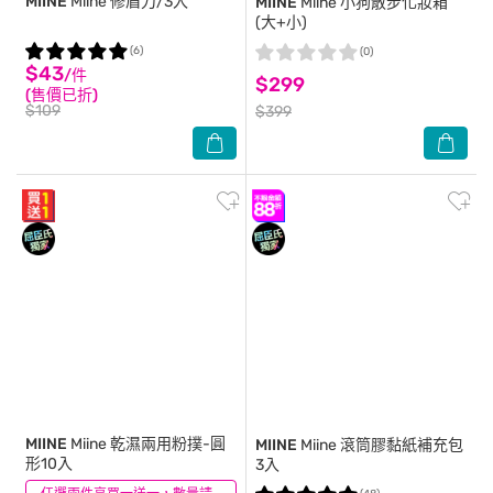
MIINE
Miine 修眉刀/3入
MIINE
Miine 小狗散步化妝箱
(大+小)
(6)
(0)
$43
/件
$299
(售價已折)
$109
$399
MIINE
Miine 乾濕兩用粉撲-圓
MIINE
Miine 滾筒膠黏紙補充包
形10入
3入