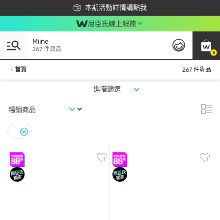
下載app最高回饋$350
本期活動詳情請點我
屈臣氏線上服務
Miine
267 件貨品
0
首頁
267 件貨品
進階篩選