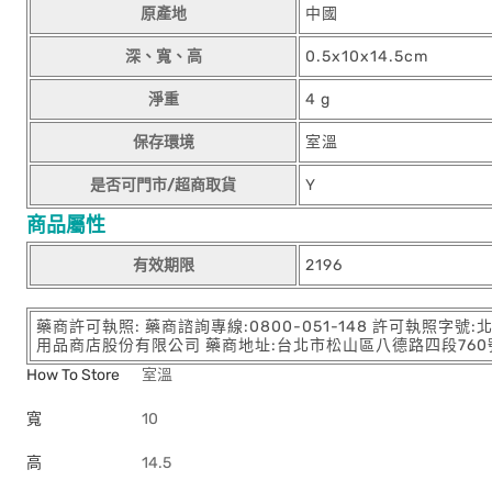
原產地
中國
深、寬、高
0.5x10x14.5cm
淨重
4 g
保存環境
室溫
是否可門市/超商取貨
Y
商品屬性
有效期限
2196
藥商許可執照: 藥商諮詢專線:0800-051-148 許可執照字號
用品商店股份有限公司 藥商地址:台北市松山區八德路四段760號11樓
How To Store
室溫
寬
10
高
14.5