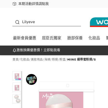
本期活動詳情請點我
下載app最高回饋$350
K beauty
Lilyeve
最新會員優惠
屈臣氏獨家
臉部保養
化妝品
激推換購優惠價！立即點我看
首頁
/
化妝品
/
美妝用品
/
海綿/粉撲/粉盒
/
MIINE 緞帶蜜粉撲/S