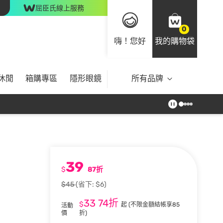
屈臣氏線上服務
0
嗨！您好
我的購物袋
休閒
箱購專區
隱形眼鏡
所有品牌
39
$
87折
$45
(省下: $6)
33
74折
$
起
(不限金額結帳享85
活動
價
折)