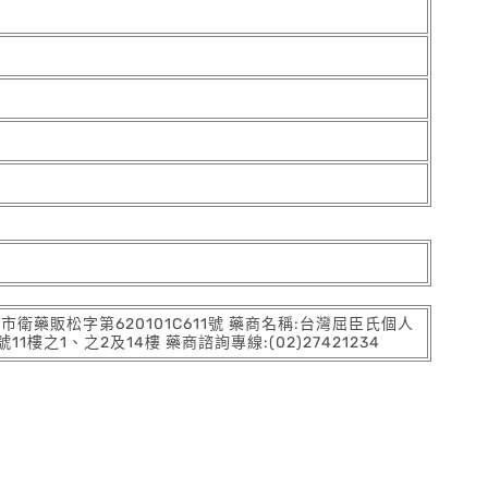
:北市衛藥販松字第620101C611號 藥商名稱:台灣屈臣氏個人
之1、之2及14樓 藥商諮詢專線:(02)27421234