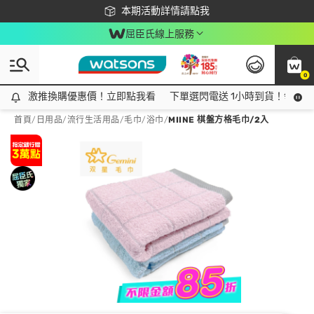
下載app最高回饋$350
本期活動詳情請點我
屈臣氏線上服務
0
激推換購優惠價！立即點我看
激推換購優惠價！立即點我看
下單選閃電送 1小時到貨！領神券
首頁
/
日用品
/
流行生活用品
/
毛巾/浴巾
/
MIINE 棋盤方格毛巾/2入