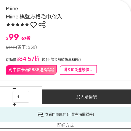
Miine
Miine 棋盤方格毛巾/2入
99
$
67折
$149
(省下: $50)
84
57折
$
起
(不限金額結帳享85折)
活動價
刷中信卡滿$888送3萬點
滿$100送數位印花
加入購物袋
查看門市庫存 (可能有時間誤差)
配送方式