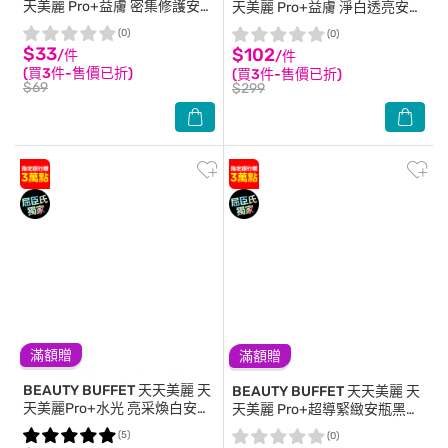
天美麗 Pro+益膚 密集修護安瓶
天美麗 Pro+益膚 淨白透亮安瓶
面膜(單片)
面膜4入
(0)
(0)
$33
$102
/件
/件
(買3件-售價已折)
(買3件-售價已折)
$69
$299
滿額贈
滿額贈
BEAUTY BUFFET 天天美麗
天
BEAUTY BUFFET 天天美麗
天
天美麗Pro+水光 亮采煥白安瓶
天美麗 Pro+超導緊緻安瓶黑面
面膜(單片)
膜 單片
(5)
(0)