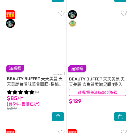
滿額贈
滿額贈
BEAUTY BUFFET 天天美麗
天
BEAUTY BUFFET 天天美麗
天
天美麗台灣味美食面膜-楊桃湯
天美麗 去角質柔嫩足膜 1雙入
5入
(3)
護膚/醫美滿$600送好禮
(10)
$85
/件
$129
(買5件-售價已折)
$299