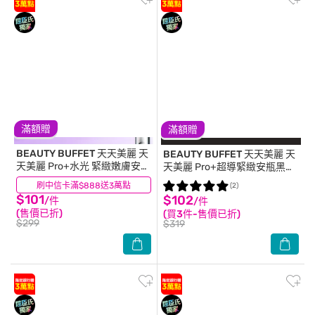
滿額贈
滿額贈
BEAUTY BUFFET 天天美麗
天
BEAUTY BUFFET 天天美麗
天
天美麗 Pro+水光 緊緻嫩膚安瓶
天美麗 Pro+超導緊緻安瓶黑面
面膜4入-箱購
膜4片入
刷中信卡滿$888送3萬點
(0)
(2)
$101
$102
/件
/件
(售價已折)
(買3件-售價已折)
$299
$319