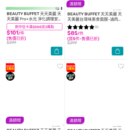
滿額贈
BEAUTY BUFFET 天天美麗
天
BEAUTY BUFFET 天天美麗
天
天美麗 Pro+水光 淨化調理安瓶
天美麗台灣味美食面膜-滷肉飯
面膜4入-箱購
風味 5入
刷中信卡滿$888送3萬點
(0)
(2)
$101
$85
/件
/件
(售價已折)
(買5件-售價已折)
$299
$299
滿額贈
滿額贈