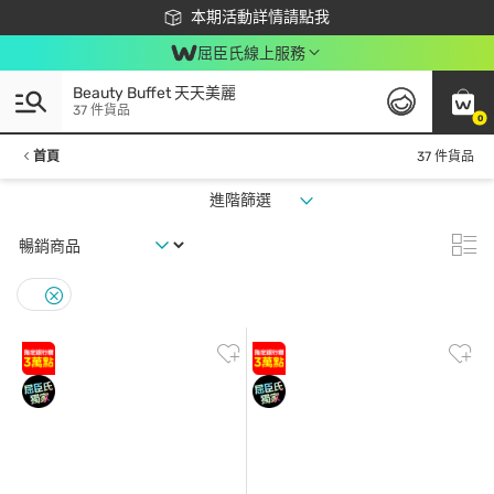
下載app最高回饋$350
本期活動詳情請點我
屈臣氏線上服務
Beauty Buffet 天天美麗
37 件貨品
0
首頁
37 件貨品
進階篩選