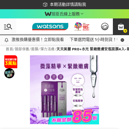
下載app最高回饋$350
本期活動詳情請點我
屈臣氏線上服務
0
激推換購優惠價！立即點我看
激推換購優惠價！立即點我看
下單選閃電送 1小時到貨！領神券
首頁
/
臉部保養
/
面膜
/
彈力活膚
/
天天美麗 PRO+水光 緊緻嫩膚安瓶面膜4入-