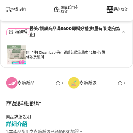
屈臣氏門市
宅配到府
超商取貨
取貨
醫美/護膚商品滿$600即贈好禮(數量有限 送完為
滿額贈
止)
贈 [1件] Clean Lab淨研 護膚卸妝洗臉巾42抽-箱購
條款及細則
永續紙品
永續紙張
商品詳細說明
商品詳細說明
詳細介紹
1.本產品所用之永續紙張已通過FSC認證。