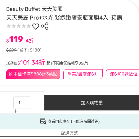
Beauty Buffet 天天美麗
天天美麗 Pro+水光 緊緻嫩膚安瓶面膜4入-箱購
119
$
4折
$299
(省下: $180)
101
34折
$
起
(不限金額結帳享85折)
活動價
刷中信卡滿$888送3萬點
醫美/護膚滿$1200送$200
滿$100
加入購物袋
查看門市庫存 (可能有時間誤差)
配送方式