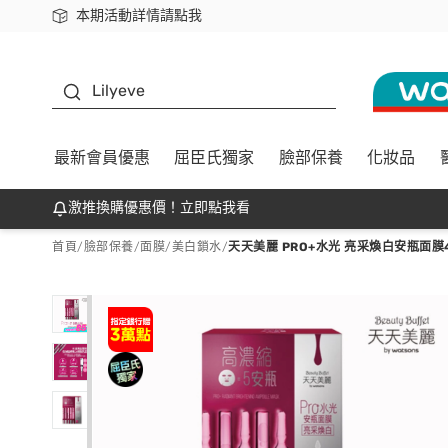
本期活動詳情請點我
下載app最高回饋$350
K beauty
Lilyeve
最新會員優惠
屈臣氏獨家
臉部保養
化妝品
激推換購優惠價！立即點我看
首頁
/
臉部保養
/
面膜
/
美白鎖水
/
天天美麗 PRO+水光 亮采煥白安瓶面膜