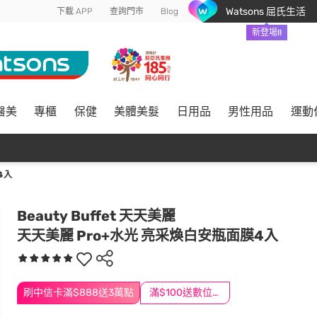
Watsons 屈氏生活
下載 APP
查詢門市
Blog
新登場!!
醫美
專櫃
保健
美體美髮
日用品
男性用品
運動
4入
Beauty Buffet 天天美麗
天天美麗 Pro+水光 亮采煥白安瓶面膜4入
刷中信卡滿$888送3萬點
滿$100送數位印花