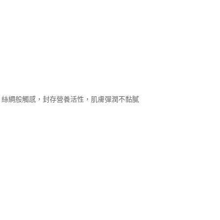
+水光 亮采煥白安瓶面膜4入
術，絲綢般觸感，封存營養活性，肌膚彈潤不黏膩
Buffet 天天美麗
灣