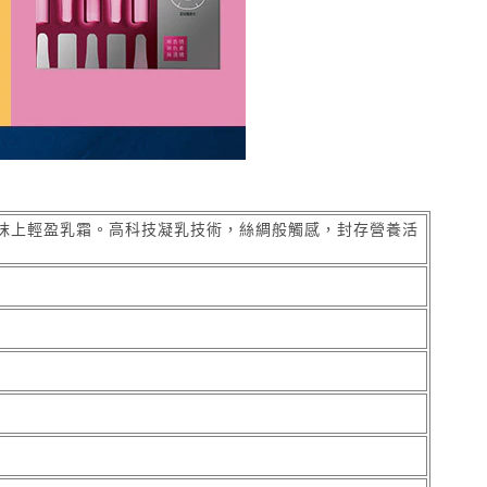
抹上輕盈乳霜。高科技凝乳技術，絲綢般觸感，封存營養活