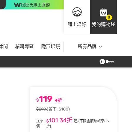
屈臣氏線上服務
0
嗨！您好
我的購物袋
休閒
箱購專區
隱形眼鏡
所有品牌
119
$
4折
$299
(省下: $180)
101
34折
$
起
(不限金額結帳享85
活動
價
折)