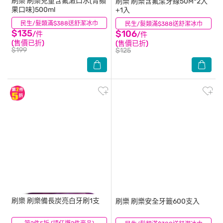
刷樂
刷樂兒童含氟潄口水(青蘋
刷樂
刷樂含氟潔牙線50M*2入
果口味)500ml
+1入
民生/髮類滿$388送舒潔冰巾
(6)
民生/髮類滿$388送舒潔冰巾
(26)
$135
$106
/件
/件
(售價已折)
(售價已折)
$199
$125
刷樂
刷樂備長炭亮白牙刷1支
刷樂
刷樂安全牙籤600支入