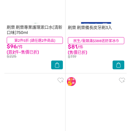
刷樂
刷樂專業護理漱口水(清新
刷樂
刷樂備長炭牙刷3入
口味)750ml
第2件5折 (請任選2件商品)
(48)
民生/髮類滿$388送舒潔冰巾
(41)
$96
$81
/件
/件
(買2件-售價已折)
(售價已折)
$225
$119