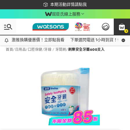
下載app最高回饋$350
本期活動詳情請點我
屈臣氏線上服務
0
激推換購優惠價！立即點我看
激推換購優惠價！立即點我看
下單選閃電送 1小時到貨！領神券
首頁
/
日用品
/
口腔保健
/
牙線 / 牙間刷
/
刷樂安全牙籤600支入