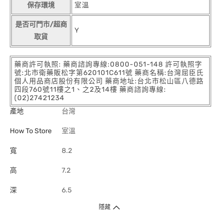
保存環境
室溫
是否可門市/超商
Y
取貨
藥商許可執照: 藥商諮詢專線:0800-051-148 許可執照字
號:北市衛藥販松字第620101C611號 藥商名稱:台灣屈臣氏
個人用品商店股份有限公司 藥商地址:台北市松山區八德路
四段760號11樓之1、之2及14樓 藥商諮詢專線:
(02)27421234
產地
台灣
How To Store
室溫
寬
8.2
高
7.2
深
6.5
隱藏