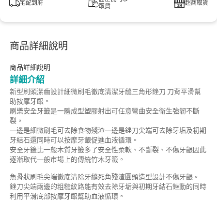
宅配到府
超商取貨
取貨
商品詳細說明
商品詳細說明
詳細介紹
新型刷頭潔齒設計細微刷毛徹底清潔牙縫三角形銼刀 刀背平滑幫
助按摩牙齦。
刷樂安全牙籤是一體成型塑膠射出可任意彎曲安全衛生強韌不斷
裂。
一邊是細微刷毛可去除食物殘渣一邊是銼刀尖端可去除牙垢及初期
牙結石還同時可以按摩牙齦促進血液循環。
安全牙籤比一般木質牙籤多了安全性柔軟、不斷裂、不傷牙齦因此
逐漸取代一般市場上的傳統竹木牙籤。
魚骨狀刷毛尖端徹底清除牙縫死角殘渣圓頭造型設計不傷牙齦。
銼刀尖端兩邊的粗糙紋路能有效去除牙垢與初期牙結石銼動的同時
利用平滑底部按摩牙齦幫助血液循環。