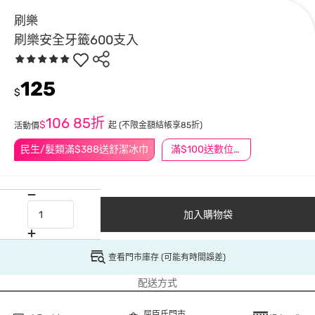
刷樂
刷樂安全牙籤600支入
125
$
106
85折
$
起
(不限金額結帳享85折)
活動價
民生/髮類滿$388送舒潔冰巾
滿$100送數位印花
加入購物袋
查看門市庫存 (可能有時間誤差)
配送方式
屈臣氏門市