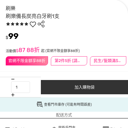
刷樂
刷樂備長炭亮白牙刷1支
99
$
87
88折
$
起
(官網不限金額享88折)
活動價
官網不限金額享88折
第2件5折 (請任選2件商品)
民生/髮類滿$388送舒潔冰巾
加入購物袋
查看門市庫存 (可能有時間誤差)
配送方式
屈臣氏門市