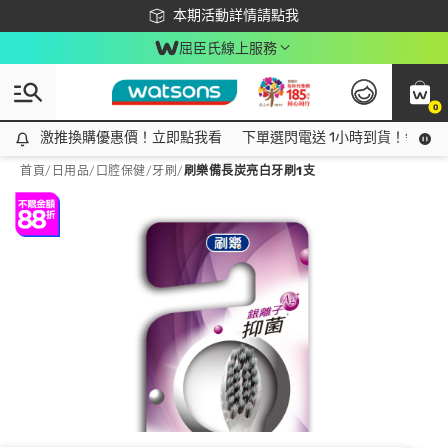
下載app最高回饋$350
本期活動詳情請點我
屈臣氏線上服務
0
激推換購優惠價！立即點我看
激推換購優惠價！立即點我看
下單選閃電送 1小時到貨！領神券
首頁
/
日用品
/
口腔保健
/
牙刷
/
刷樂備長炭亮白牙刷1支