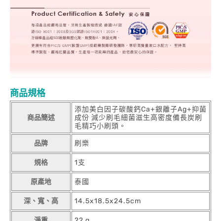
商品規格
添加美白因子碳酸鈣Ca+銀離子Ag+抑菌
商品簡述
成份 減少刷毛細菌滋生高密度備長炭刷
毛精巧小刷頭。
品牌
刷樂
規格
1支
原產地
泰國
深、寬、高
14.5x18.5x24.5cm
淨重
22 g