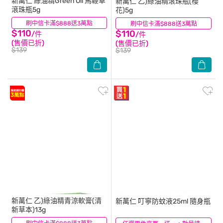
新萬仁
綠油精Green Oil 馬鞭草
新萬仁
乙)綠油精滾珠瓶(櫻
滾珠瓶5g
花)5g
刷中信卡滿$888送3萬點
(38)
刷中信卡滿$888送3萬點
(33)
$110
$110
/件
/件
(售價已折)
(售價已折)
$139
$139
新萬仁
乙)綠油精青涼軟膏(清
新萬仁
叮寧防蚊液25ml 隨身瓶
新草本)13g