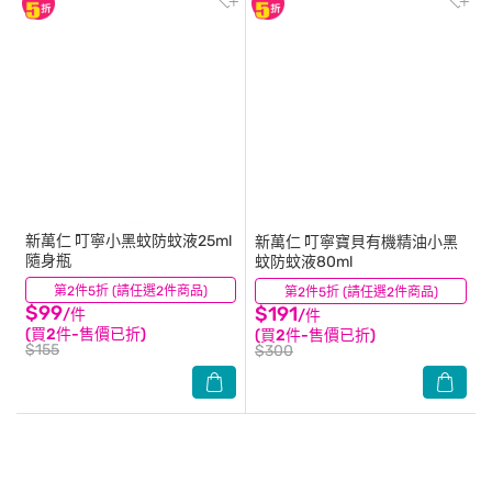
新萬仁
叮寧小黑蚊防蚊液25ml
新萬仁
叮寧寶貝有機精油小黑
隨身瓶
蚊防蚊液80ml
第2件5折 (請任選2件商品)
(5)
第2件5折 (請任選2件商品)
(4)
$99
$191
/件
/件
(買2件-售價已折)
(買2件-售價已折)
$155
$300