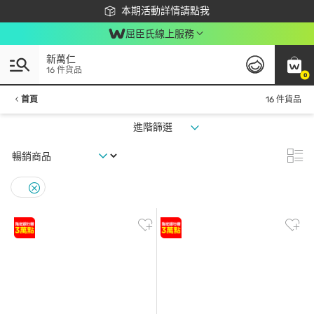
下載app最高回饋$350
本期活動詳情請點我
屈臣氏線上服務
新萬仁
16 件貨品
0
首頁
16 件貨品
進階篩選