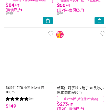
刷中信卡滿$888送3萬點
(31)
(34)
任選兩件享買一送一，數量請選2件
$84
$50
/件
/件
(售價已折)
(買2件-售價已折)
$110
$99
新萬仁
叮寧小黑蚊防蚊液
新萬仁
叮寧派卡瑞丁8H長效小
100ml
黑蚊防蚊液80ml
(26)
第2件5折 (請任選2件商品)
(0)
$273
/件
$149
(買2件-售價已折)