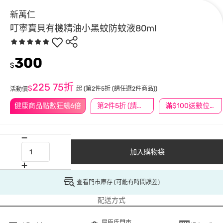
新萬仁
叮寧寶貝有機精油小黑蚊防蚊液80ml
300
$
225
75折
$
起
(第2件5折 (請任選2件商品))
活動價
健康商品點數狂飆6倍
第2件5折 (請任選2件商品)
滿$100送數位印花
加入購物袋
查看門市庫存 (可能有時間誤差)
配送方式
屈臣氏門市