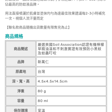
佔最高的防蚊液品牌。
用法直接噴灑於肌膚並塗抹均勻為達最佳效果建議每2-3小時補充
一次。視個人流汗量而定
【聯名款商品隨機出貨數量有限售完為止】
商品規格
嚴選英國Soil Association認證有機檸檬
商品簡述
草精油溫和不刺激實證有效預防小黑蚊
及蚊蟲叮咬
品牌
新萬仁
原產地
台灣
深、寬、高
4.5x4.5x14.5cm
淨重
80 g
容量
80 ml
保存環境
室溫