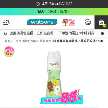
下載app最高回饋$350
本期活動詳情請點我
屈臣氏線上服務
0
激推換購優惠價！立即點我看
激推換購優惠價！立即點我看
下單選閃電送 1小時到貨！領神券
首頁
/
日用品
/
嬰幼兒用品
/
媽咪用品
/
叮寧寶貝有機精油小黑蚊防蚊液80ML