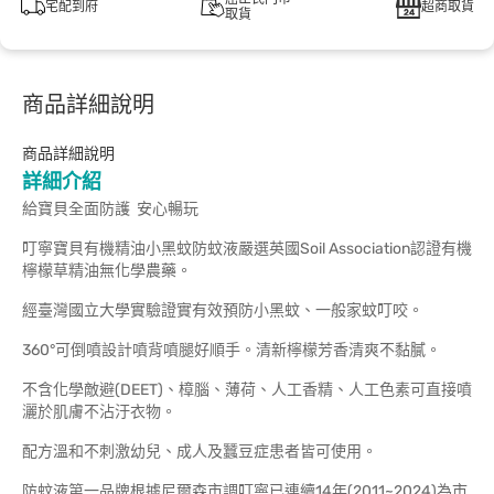
宅配到府
超商取貨
取貨
商品詳細說明
商品詳細說明
詳細介紹
給寶貝全面防護 安心暢玩
叮寧寶貝有機精油小黑蚊防蚊液嚴選英國Soil Association認證有機
檸檬草精油無化學農藥。
經臺灣國立大學實驗證實有效預防小黑蚊、一般家蚊叮咬。
360°可倒噴設計噴背噴腿好順手。清新檸檬芳香清爽不黏膩。
不含化學敵避(DEET)、樟腦、薄荷、人工香精、人工色素可直接噴
灑於肌膚不沾汙衣物。
配方溫和不刺激幼兒、成人及蠶豆症患者皆可使用。
防蚊液第一品牌根據尼爾森市調叮寧已連續14年(2011~2024)為市