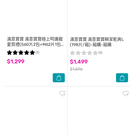
滿意寶寶
滿意寶寶極上呵護寵
滿意寶寶
滿意寶寶瞬潔乾爽L
愛賀禮(S60片2包+M62片1包)-
(198片/箱)-箱購-箱購
箱購
(3)
(0)
$1,299
$1,499
$1,596