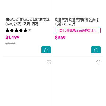
滿意寶寶
滿意寶寶瞬潔乾爽XL
滿意寶寶
滿意寶寶瞬潔乾爽輕
(168片/箱)-箱購-箱購
巧褲XXL 26片
(2)
民生/髮類滿$388送舒潔冰巾
(0)
$1,499
$369
$1,596