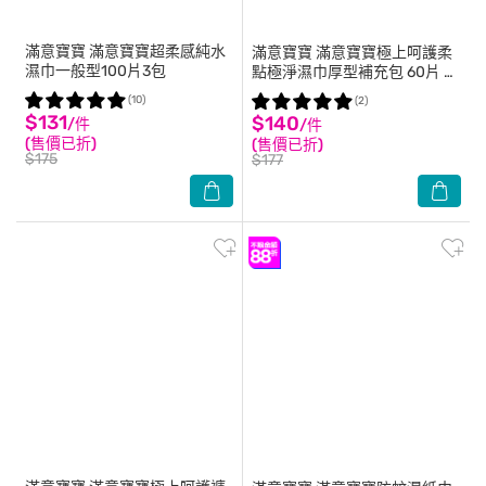
滿意寶寶
滿意寶寶超柔感純水
滿意寶寶
滿意寶寶極上呵護柔
濕巾一般型100片3包
點極淨濕巾厚型補充包 60片 3
包
(10)
(2)
$131
$140
/件
/件
(售價已折)
(售價已折)
$175
$177