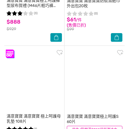
滿意寶寶
滿意寶寶極上呵護褲
滿意寶寶
滿意寶寶防蚊濕紙巾
型尿布賀禮 (M46片輕巧褲
外出包20枚
+M62片黏貼型)-箱購
(3)
(0)
$61
/件
$888
(售價已折)
$929
$99
滿意寶寶
滿意寶寶 極上呵護母
滿意寶寶
滿意寶寶極上呵護S
乳墊 108片
60片