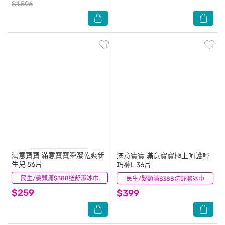
$1,596
滿意寶寶
滿意寶寶瞬潔乾爽新
滿意寶寶
滿意寶寶極上呵護輕
生兒 56片
巧褲L 36片
民生/髮類滿$388送舒潔冰巾
(0)
民生/髮類滿$388送舒潔冰巾
(0)
$259
$399