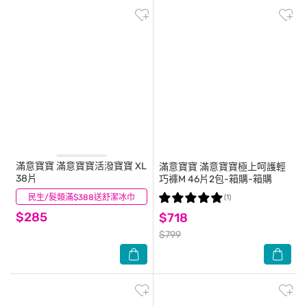
滿意寶寶
滿意寶寶活潑寶寶 XL
滿意寶寶
滿意寶寶極上呵護輕
38片
巧褲M 46片2包-箱購-箱購
民生/髮類滿$388送舒潔冰巾
(0)
(1)
$285
$718
$799