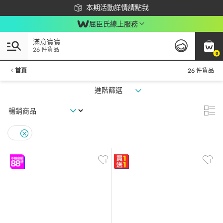
下載app最高回饋$350
本期活動詳情請點我
屈臣氏線上服務
滿意寶寶
26 件貨品
0
首頁
26 件貨品
進階篩選