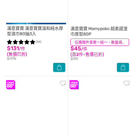
滿意寶寶
滿意寶寶溫和純水厚
滿意寶寶
Mamypoko 超柔感溼
型濕巾80抽3入
巾厚型80P
(34)
(28)
任選兩件享買一送一，數量請選2件
$131
$45
/件
/件
(售價已折)
(買2件-售價已折)
$175
$99