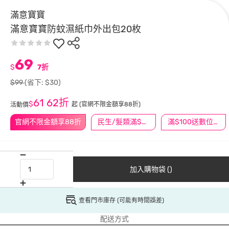
滿意寶寶
滿意寶寶防蚊濕紙巾外出包20枚
69
$
7折
$99
(省下: $30)
61
62折
$
起
(官網不限金額享88折)
活動價
官網不限金額享88折
民生/髮類滿$388送舒潔冰巾
滿$100送數位印花
加入購物袋 ()
查看門市庫存 (可能有時間誤差)
配送方式