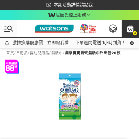
下載app最高回饋$350
本期活動詳情請點我
屈臣氏線上服務
0
激推換購優惠價！立即點我看
激推換購優惠價！立即點我看
下單選閃電送 1小時到貨！領神券
首頁
/
日用品
/
嬰幼兒用品
/
濕紙巾
/
滿意寶寶防蚊濕紙巾外出包20枚