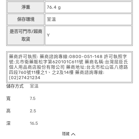
淨重
76.4 g
保存環境
室溫
是否可門市/超商
Y
取貨
藥商許可執照: 藥商諮詢專線:0800-051-148 許可執照字
號:北市衛藥販松字第620101C611號 藥商名稱:台灣屈臣氏
個人用品商店股份有限公司 藥商地址:台北市松山區八德路
四段760號11樓之1、之2及14樓 藥商諮詢專線:
(02)27421234
儲存方式
室溫
寬
7.5
高
2.5
深
16.5
隱藏