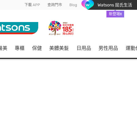
Watsons 屈氏生活
下載 APP
查詢門市
Blog
新登場!!
醫美
專櫃
保健
美體美髮
日用品
男性用品
運動