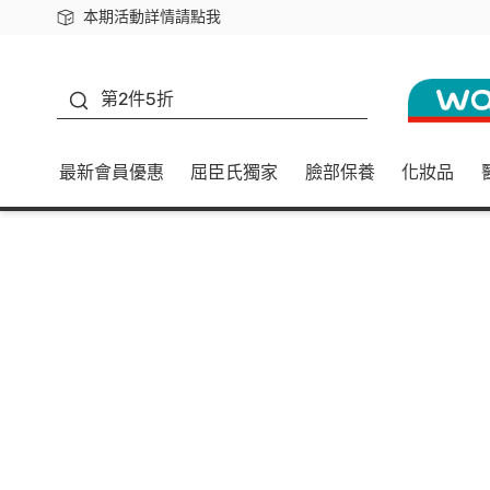
本期活動詳情請點我
下載app最高回饋$350
善存
第2件5折
最新會員優惠
屈臣氏獨家
臉部保養
化妝品