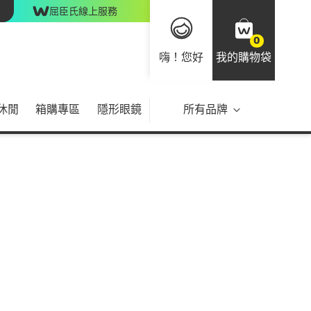
屈臣氏線上服務
0
嗨！您好
我的購物袋
休閒
箱購專區
隱形眼鏡
所有品牌