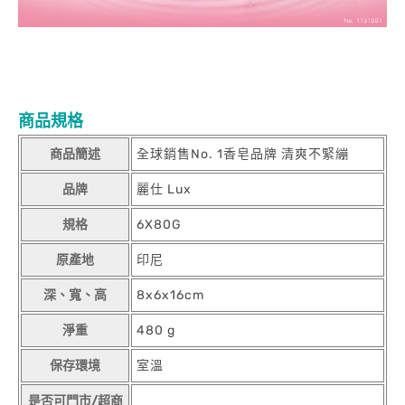
商品規格
商品簡述
全球銷售No. 1香皂品牌 清爽不緊繃
品牌
麗仕 Lux
規格
6X80G
原產地
印尼
深、寬、高
8x6x16cm
淨重
480 g
保存環境
室溫
是否可門市/超商