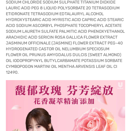
SODIUM CHLORIDE SODIUM SULPHATE TITANIUM DIOXIDE
LAURIC ACID PEG 8 LIQUID POLYSORBATE 20 TETRASODIUM
ETIDRONATE TETRASODIUM EDTALAURYL ALCOHOL
HYDROXYSTEARIC ACID MYRISTIC ACID CAPRIC ACID STEARIC
ACID SODIUM ASCORBYL PHOSPHATE TOCOPHERYL ACETATE
SODIUM LAURETH SULFATE PALMITIC ACID PHENOXYETHANOL
ARACHIDIC ACID SERICIN ROSA GALLICA FLOWER EXTRACT
JASMINUM OFFICINALE (JASMINE) FLOWER EXTRACT PEG-40
HYDROGENATED CASTOR OIL NELUMBIUM SPECIOSUM
FLOWER OIL PRUNUS AMYGDALUS DULCIS (SWEET ALMOND)
OIL IODOPROPYNYL BUTYLCARBAMATE POTASSIUM SORBATE
CYMBOPOGON MARTINI OIL MENTHA ARVENSIS LEAF OIL CI
12490.