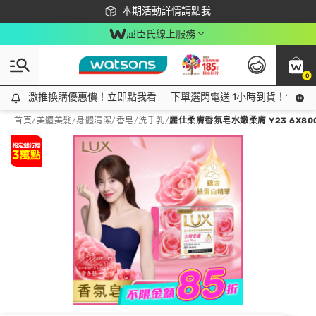
下載app最高回饋$350
本期活動詳情請點我
屈臣氏線上服務
0
激推換購優惠價！立即點我看
激推換購優惠價！立即點我看
下單選閃電送 1小時到貨！領神券
首頁
/
美體美髮
/
身體清潔
/
香皂/洗手乳
/
麗仕柔膚香氛皂水嫩柔膚 Y23 6X80