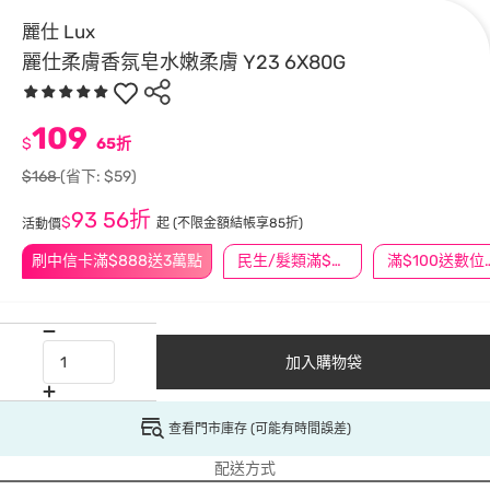
麗仕 Lux
麗仕柔膚香氛皂水嫩柔膚 Y23 6X80G
109
$
65折
$168
(省下: $59)
93
56折
$
起
(不限金額結帳享85折)
活動價
刷中信卡滿$888送3萬點
民生/髮類滿$388送舒潔冰巾
滿$100
加入購物袋
查看門市庫存 (可能有時間誤差)
配送方式