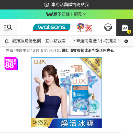
下載app最高回饋$350
本期活動詳情請點我
屈臣氏線上服務
0
激推換購優惠價！立即點我看
激推換購優惠價！立即點我看
下單選閃電送 1小時到貨！領神券
首頁
/
美體美髮
/
身體清潔
/
沐浴乳
/
麗仕清爽香氛沐浴乳煥活冰爽1L