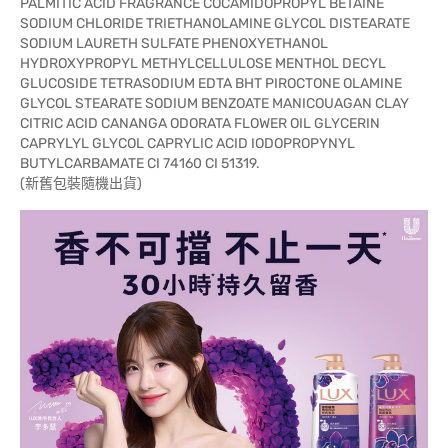
PALMITIC ACID FRAGRANCE COCAMIDOPROPYL BETAINE
SODIUM CHLORIDE TRIETHANOLAMINE GLYCOL DISTEARATE
SODIUM LAURETH SULFATE PHENOXYETHANOL
HYDROXYPROPYL METHYLCELLULOSE MENTHOL DECYL
GLUCOSIDE TETRASODIUM EDTA BHT PIROCTONE OLAMINE
GLYCOL STEARATE SODIUM BENZOATE MANICOUAGAN CLAY
CITRIC ACID CANANGA ODORATA FLOWER OIL GLYCERIN
CAPRYLYL GLYCOL CAPRYLIC ACID IODOPROPYNYL
BUTYLCARBAMATE CI 74160 CI 51319.
(新舊包裝隨機出貨)