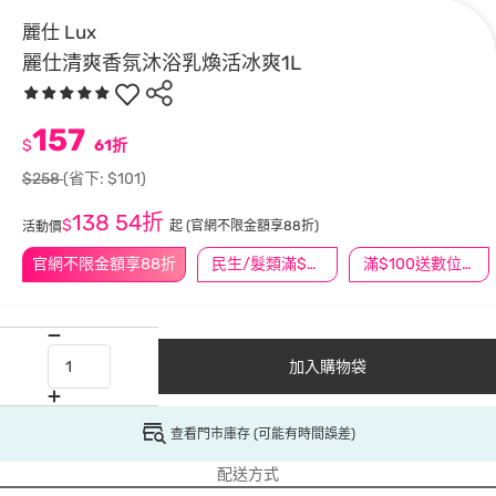
麗仕 Lux
麗仕清爽香氛沐浴乳煥活冰爽1L
157
$
61折
$258
(省下: $101)
138
54折
$
起
(官網不限金額享88折)
活動價
官網不限金額享88折
民生/髮類滿$388送舒潔冰巾
滿$100送數位印花
加入購物袋
查看門市庫存 (可能有時間誤差)
配送方式