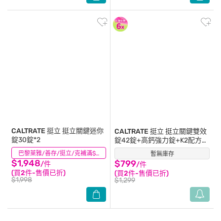
CALTRATE 挺立
挺立關鍵迷你
CALTRATE 挺立
挺立關鍵雙效
錠30錠*2
錠42錠+高鈣強力錠+K2配方
28錠
(1)
巴黎萊雅/善存/挺立/克補滿$1588折$100
暫無庫存
(4)
$1,948
$799
/件
/件
(買2件-售價已折)
(買2件-售價已折)
$1,998
$1,299