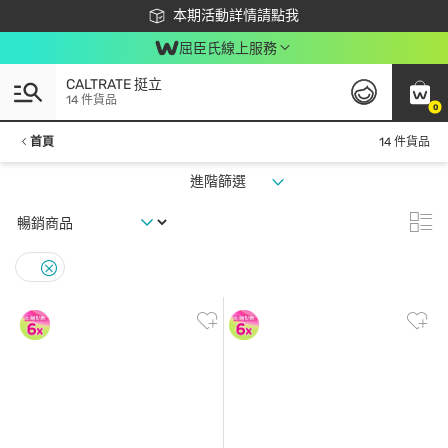
下載app最高回饋$350
本期活動詳情請點我
屈臣氏線上服務
CALTRATE 挺立
14 件貨品
0
首頁
14 件貨品
進階篩選