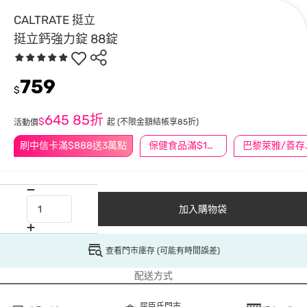
CALTRATE 挺立
挺立鈣強力錠 88錠
759
$
645
85折
$
起
(不限金額結帳享85折)
活動價
刷中信卡滿$888送3萬點
保健食品滿$1200送$100
巴黎萊雅/善存/
加入購物袋
查看門市庫存 (可能有時間誤差)
配送方式
屈臣氏門市