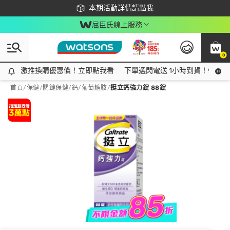
下載app最高回饋$350
本期活動詳情請點我
屈臣氏線上服務
0
激推換購優惠價！立即點我看
激推換購優惠價！立即點我看
下單選閃電送 1小時到貨！領神券
首頁
/
保健
/
關鍵保健
/
鈣/葡萄糖胺
/
挺立鈣強力錠 88錠