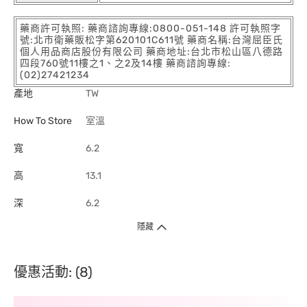
藥商許可執照: 藥商諮詢專線:0800-051-148 許可執照字
號:北市衛藥販松字第620101C611號 藥商名稱:台灣屈臣氏
個人用品商店股份有限公司 藥商地址:台北市松山區八德路
四段760號11樓之1、之2及14樓 藥商諮詢專線:
(02)27421234
產地
TW
How To Store
室溫
寬
6.2
高
13.1
深
6.2
隱藏
優惠活動: (8)