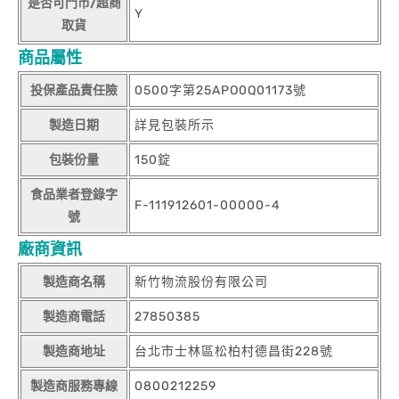
是否可門市/超商
Y
取貨
商品屬性
投保產品責任險
0500字第25APO0Q01173號
製造日期
詳見包裝所示
包裝份量
150錠
食品業者登錄字
F-111912601-00000-4
號
廠商資訊
製造商名稱
新竹物流股份有限公司
製造商電話
27850385
製造商地址
台北市士林區松柏村德昌街228號
製造商服務專線
0800212259