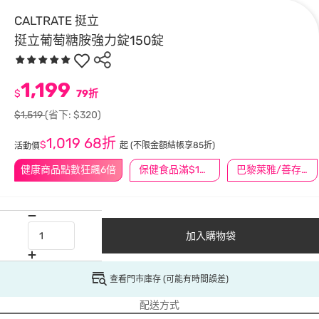
CALTRATE 挺立
挺立葡萄糖胺強力錠150錠
1,199
$
79折
$1,519
(省下: $320)
1,019
68折
$
起
(不限金額結帳享85折)
活動價
健康商品點數狂飆6倍
保健食品滿$1200送$100
巴黎萊雅/善存/挺立/克補滿$1588折$100
加入購物袋
查看門市庫存 (可能有時間誤差)
配送方式