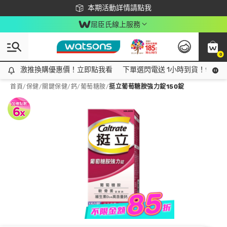
下載app最高回饋$350
本期活動詳情請點我
屈臣氏線上服務
0
激推換購優惠價！立即點我看
激推換購優惠價！立即點我看
下單選閃電送 1小時到貨！領神券
首頁
/
保健
/
關鍵保健
/
鈣/葡萄糖胺
/
挺立葡萄糖胺強力錠150錠