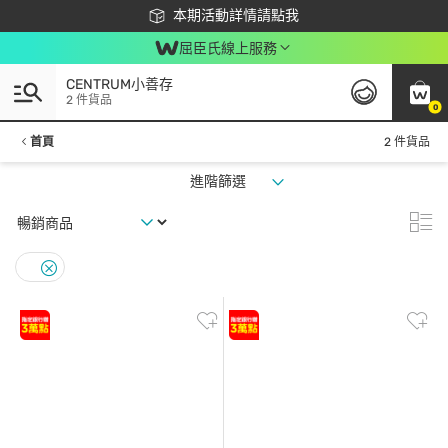
下載app最高回饋$350
本期活動詳情請點我
屈臣氏線上服務
CENTRUM小善存
2 件貨品
0
首頁
2 件貨品
進階篩選