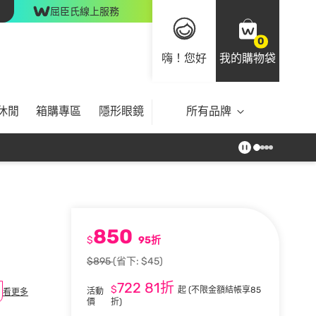
屈臣氏線上服務
0
嗨！您好
我的購物袋
休閒
箱購專區
隱形眼鏡
所有品牌
850
$
95折
$895
(省下: $45)
722
81折
$
起
(不限金額結帳享85
活動
看更多
價
折)