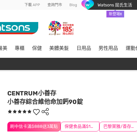
Watsons 屈氏生活
下載 APP
查詢門市
Blog
新登場!!
醫美
專櫃
保健
美體美髮
日用品
男性用品
運動
CENTRUM小善存
小善存綜合維他命加鈣90錠
刷中信卡滿$888送3萬點
保健食品滿$1200送$100
巴黎萊雅/善存/挺立/克補滿$1588折$100