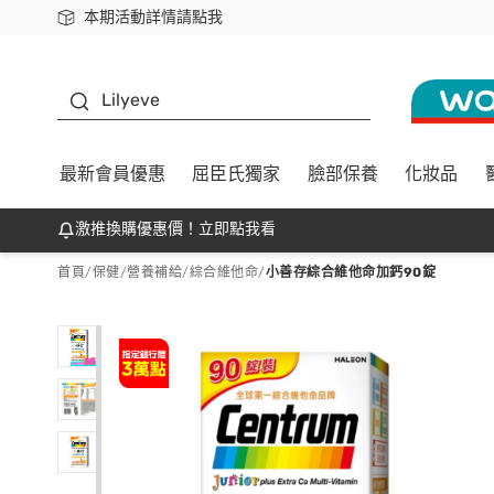
本期活動詳情請點我
下載app最高回饋$350
K beauty
Lilyeve
最新會員優惠
屈臣氏獨家
臉部保養
化妝品
激推換購優惠價！立即點我看
首頁
/
保健
/
營養補給
/
綜合維他命
/
小善存綜合維他命加鈣90錠