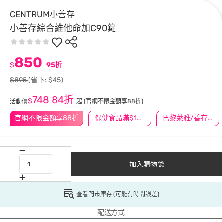
CENTRUM小善存
小善存綜合維他命加C90錠
850
$
95折
$895
(省下: $45)
748
84折
$
起
(官網不限金額享88折)
活動價
官網不限金額享88折
保健食品滿$1200送$100
巴黎萊雅/善存/挺立/克補滿$1588折$100
加入購物袋
查看門市庫存 (可能有時間誤差)
配送方式