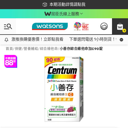
下載app最高回饋$350
本期活動詳情請點我
屈臣氏線上服務
0
激推換購優惠價！立即點我看
激推換購優惠價！立即點我看
下單選閃電送 1小時到貨！領神券
首頁
/
保健
/
營養補給
/
綜合維他命
/
小善存綜合維他命加C90錠