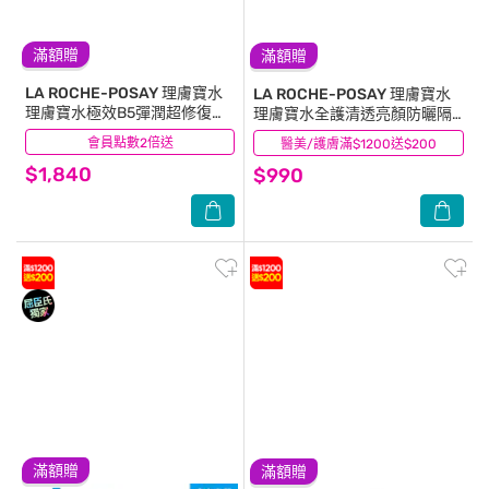
滿額贈
滿額贈
LA ROCHE-POSAY 理膚寶水
LA ROCHE-POSAY 理膚寶水
理膚寶水極效B5彈潤超修復精
理膚寶水全護清透亮顏防曬隔
華30ml
離乳UVA PRO(新瑰蜜霜) 30ml
會員點數2倍送
(7)
醫美/護膚滿$1200送$200
(25)
$1,840
$990
滿額贈
滿額贈