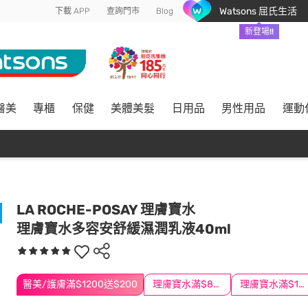
Watsons 屈氏生活
下載 APP
查詢門市
Blog
新登場!!
醫美
專櫃
保健
美體美髮
日用品
男性用品
運動
LA ROCHE-POSAY 理膚寶水
理膚寶水多容安舒緩濕潤乳液40ml
醫美/護膚滿$1200送$200
理膚寶水滿$888折$100
理膚寶水滿$1500再折$100