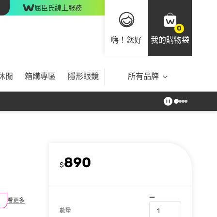
屈臣氏線上服務
0
嗨！您好
我的購物袋
休閒
箱購專區
隱形眼鏡
所有品牌
890
$
看更多
數量