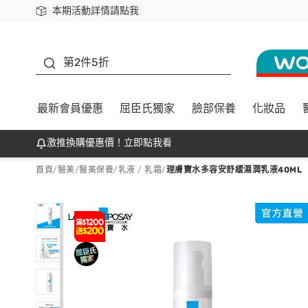
本期活動詳情請點我
下載app最高回饋$350
善存
第2件5折
最新會員優惠
屈臣氏獨家
臉部保養
化妝品
激推換購優惠價！立即點我看
首頁
/
醫美
/
醫美保養
/
乳液 / 乳霜
/
理膚寶水多容安舒緩濕潤乳液40ML