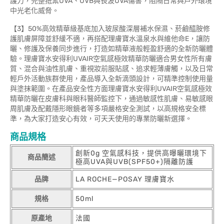
護力，完整抵禦UVA、UVB與長波UVA傷害，阻隔日常與戶外環境
中光老化威脅。
【3】50%高效精華級基底加入玻尿酸深層補水保濕、菸鹼醯胺修
護肌膚屏障並舒緩不適，再搭配理膚寶水溫泉水與維他命E，讓防
曬、修護及保養同步進行，打造如精華液般輕盈舒適的全新防曬體
驗。理膚寶水安得利UVAIR空氣感極效精華防曬適合男女性所有膚
質、混合與油性肌膚、重視妝前服貼感、追求輕薄膚觸，以及日常
輕戶外活動族群使用，產品導入全新滴頭設計，可精準控制使用量
與塗抹範圍。在產品安全性方面理膚寶水安得利UVAIR空氣感極效
精華防曬在皮膚科與眼科醫師監控下，通過敏感性肌膚、易敏感眼
周肌膚及配戴隱形眼鏡者等多項嚴格安全測試，以高規格安全標
準，為大家打造安心有效，可天天使用的專業防曬新選擇。
商品規格
創新0g 空氣感科技，提供高曝曬環境下
商品簡述
極高UVA與UVB(SPF50+)隔離防護
品牌
LA ROCHE—POSAY 理膚寶水
規格
50ml
原產地
法國