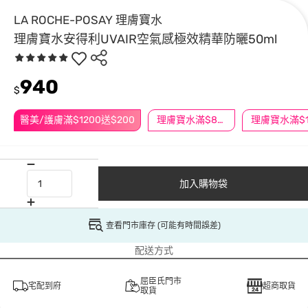
LA ROCHE-POSAY 理膚寶水
理膚寶水安得利UVAIR空氣感極效精華防曬50ml
940
$
醫美/護膚滿$1200送$200
理膚寶水滿$888折$100
加入購物袋
查看門市庫存 (可能有時間誤差)
配送方式
屈臣氏門市
宅配到府
超商取貨
取貨