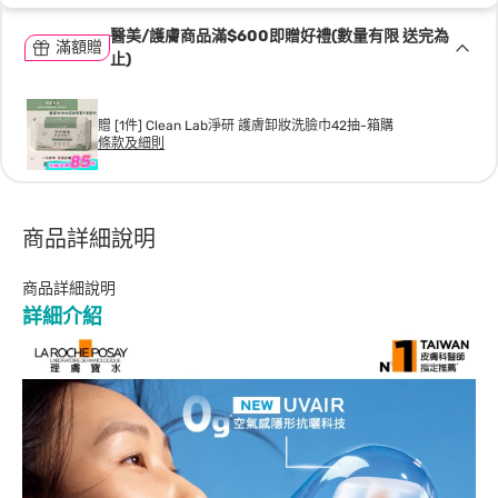
醫美/護膚商品滿$600即贈好禮(數量有限 送完為
滿額贈
止)
贈 [1件] Clean Lab淨研 護膚卸妝洗臉巾42抽-箱購
條款及細則
商品詳細說明
商品詳細說明
詳細介紹