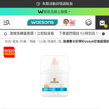
下載app最高回饋$350
本期活動詳情請點我
屈臣氏線上服務
0
激推換購優惠價！立即點我看
激推換購優惠價！立即點我看
下單選閃電送 1小時到貨！領神券
首頁
/
醫美
/
防曬 / 隔離 / BB霜
/
隔離乳/霜
/
理膚寶水安得利UVAIR空氣感極效