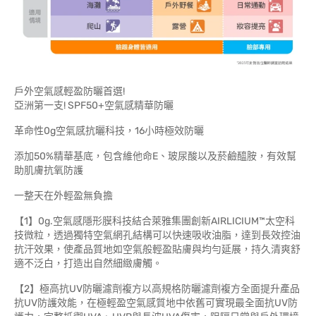
戶外空氣感輕盈防曬首選!
亞洲第一支! SPF50+空氣感精華防曬
革命性0g空氣感抗曬科技，16小時極效防曬
添加50%精華基底，包含維他命E、玻尿酸以及菸鹼醯胺，有效幫
助肌膚抗氧防護
一整天在外輕盈無負擔
【1】0g.空氣感隱形膜科技結合萊雅集團創新AIRLICIUM™太空科
技微粒，透過獨特空氣網孔結構可以快速吸收油脂，達到長效控油
抗汗效果，使產品質地如空氣般輕盈貼膚與均勻延展，持久清爽舒
適不泛白，打造出自然細緻膚觸。
【2】極高抗UV防曬濾劑複方以高規格防曬濾劑複方全面提升產品
抗UV防護效能，在極輕盈空氣感質地中依舊可實現最全面抗UV防