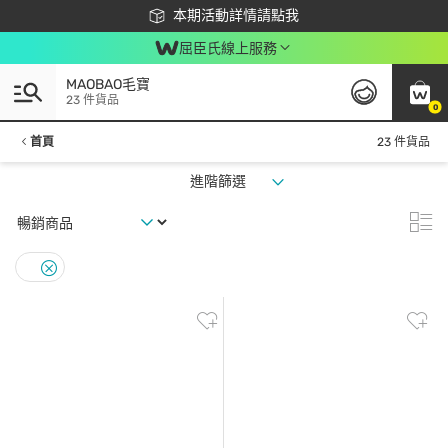
下載app最高回饋$350
本期活動詳情請點我
屈臣氏線上服務
MAOBAO毛寶
23 件貨品
0
首頁
23 件貨品
進階篩選