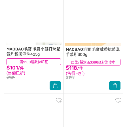
MAOBAO毛寶
毛寶小蘇打烤箱
MAOBAO毛寶
毛寶葳香抗菌洗
氣炸鍋潔淨泡425g
手慕斯300g
滿$100送數位印花
(2)
民生/髮類滿$388送舒潔冰巾
(1)
$101
$118
/件
/件
(售價已折)
(售價已折)
$129
$199