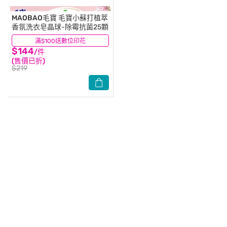
MAOBAO毛寶
毛寶小蘇打植萃
香氛洗衣皂晶球-除霉抗菌25顆
滿$100送數位印花
(3)
$144
/件
(售價已折)
$219