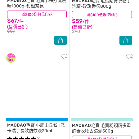
MAOBAO毛寶
毛寶小蘇打洗碗
MAOBAO毛寶
毛寶貼身衣物手
精1000g-甜橙茶氛
洗精-玫瑰香氛800g
滿$100送數位印花
(10)
滿$100送數位印花
(5)
$67
$59
/件
/件
(售價已折)
(售價已折)
$89
$90
MAOBAO毛寶
小鹿山丘12H派
MAOBAO毛寶
毛寶粉領精多重
卡瑞丁長效防蚊液20mL
酵素衣物去漬劑500g