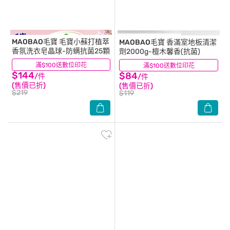
MAOBAO毛寶
毛寶小蘇打植萃
MAOBAO毛寶
香滿室地板清潔
香氛洗衣皂晶球-防螨抗菌25顆
劑2000g-檀木馨香(抗菌)
滿$100送數位印花
(4)
滿$100送數位印花
(2)
$144
$84
/件
/件
(售價已折)
(售價已折)
$219
$119