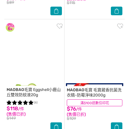
$89
$115
MAOBAO毛寶
Eggshell小鹿山
MAOBAO毛寶
毛寶葳香抗菌洗
丘雙效防蚊液20g
衣精-防霉淨味2000g
(6)
滿$100送數位印花
(6)
$118
$76
/件
/件
(售價已折)
(售價已折)
$149
$109