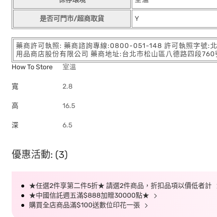
是否可門市/超商取貨
Y
藥商許可執照: 藥商諮詢專線:0800-051-148 許可執照字號
用品商店股份有限公司 藥商地址:台北市松山區八德路四段760號11樓
How To Store
室溫
寬
2.8
高
16.5
深
6.5
優惠活動: (3)
★任選2件享第二件5折★ 請選2件商品，折扣品項以價低者計
★中國信託週五滿$888加贈30000點★
購買全店商品滿$100送數位印花一張