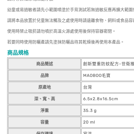
幼童或易過敏者請先小範圍噴塗於手背測試若無過敏反應再擴大範圍
請將本品放置於兒童無法觸及之處使用時請遠離食物、飼料或食品容
使用時禁止吸菸請勿噴於高溫火源處使用後保持容器密閉。
若要同時使用防曬產請先塗抹防曬品待其乾燥後再使用本產品。
商品規格
商品簡述
創新雙重防蚊配方-世衛
品牌
MAOBOO毛寶
原產地
台灣
深、寬、高
6.5x2.8x16.5cm
淨重
35.3 g
容量
20 ml
保存環境
室溫