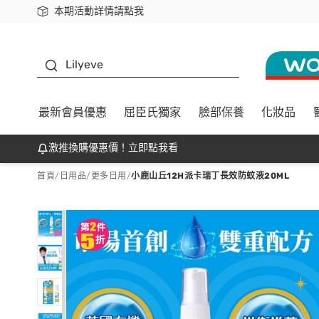
本期活動詳情請點我
下載app最高回饋$350
K beauty
Lilyeve
最新會員優惠
屈臣氏獨家
臉部保養
化妝品
激推換購優惠價！立即點我看
首頁
/
日用品
/
更多日用
/
小鹿山丘12H派卡瑞丁長效防蚊液20ML