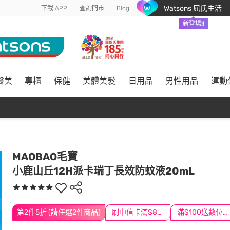
Watsons 屈氏生活
下載 APP
查詢門市
Blog
新登場!!
醫美
專櫃
保健
美體美髮
日用品
男性用品
運動
MAOBAO毛寶
小鹿山丘12H派卡瑞丁長效防蚊液20mL
第2件5折 (請任選2件商品)
刷中信卡滿$888送3萬點
滿$100送數位印花