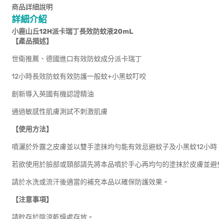
商品詳細說明
詳細介紹
小鹿山丘12H派卡瑞丁長效防蚊液20mL
【產品描述】
世衛推薦、德國進口有效防蚊成分派卡瑞丁
12小時長效防蚊有效防護一般蚊+小黑蚊叮咬
創新導入英國有機認證精油
通過敏感性肌膚測試不刺激肌膚
【使用方法】
噴灑於外露之皮膚並以雙手塗抹均勻能有效忌避蚊子及小黑蚊12小時
若欲使用於臉部或頸部請先將本品噴於手心再均勻的塗抹於皮膚並避
請於水洗或流汗後適當的補充本品以確保防護效果。
【注意事項】
請貯存於陰涼乾燥處存放。