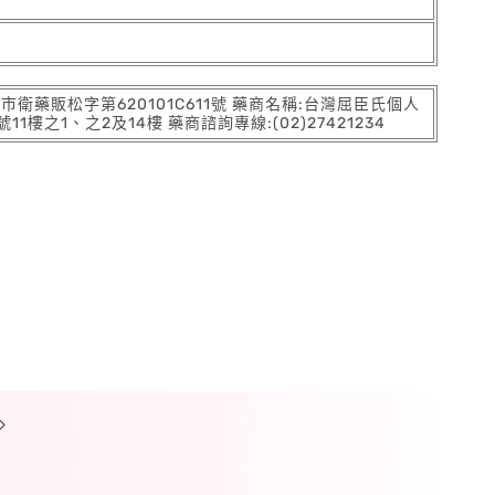
:北市衛藥販松字第620101C611號 藥商名稱:台灣屈臣氏個人
之1、之2及14樓 藥商諮詢專線:(02)27421234