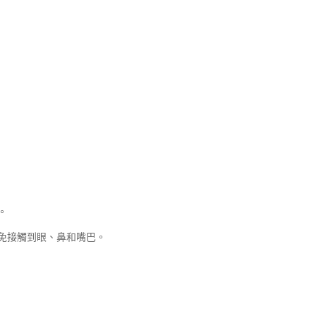
。
免接觸到眼、鼻和嘴巴。