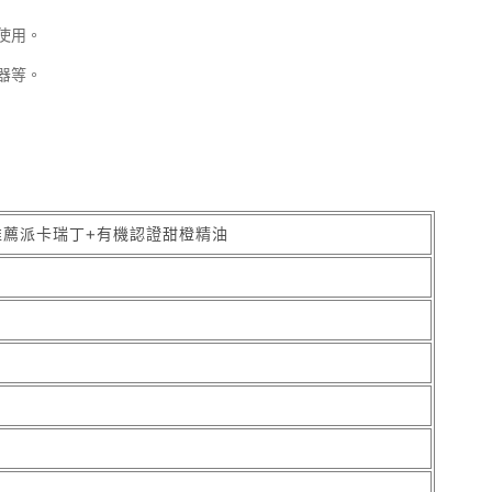
使用。
器等。
推薦派卡瑞丁+有機認證甜橙精油