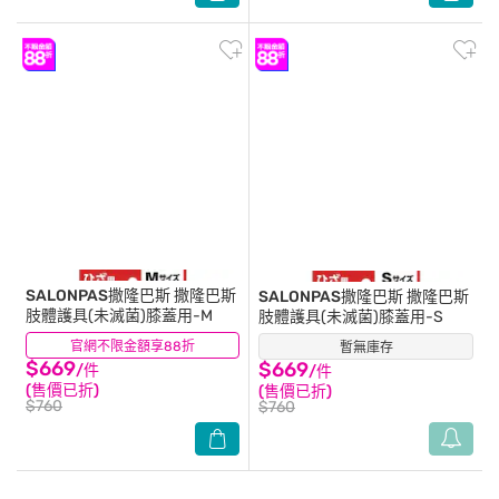
SALONPAS撒隆巴斯
撒隆巴斯
SALONPAS撒隆巴斯
撒隆巴斯
肢體護具(未滅菌)膝蓋用-M
肢體護具(未滅菌)膝蓋用-S
官網不限金額享88折
(0)
暫無庫存
(0)
$669
$669
/件
/件
(售價已折)
(售價已折)
$760
$760