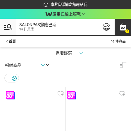
下載app最高回饋$350
本期活動詳情請點我
屈臣氏線上服務
SALONPAS撒隆巴斯
14 件貨品
0
首頁
14 件貨品
進階篩選