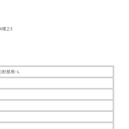
4樓之3
)肘部用-L