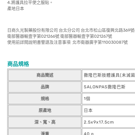
4.將護具拉平使之服貼。
產地日本
日商久光製藥股份有限公司 台北分公司 台北市松山區復興北路369號
衛部醫器輸壹字第021266號 衛部醫器輸壹字第021267號
使用前詳閱說明書警語及注意事項 北市衛器廣字第110030087號
商品規格
商品簡述
撒隆巴斯肢體護具(未滅菌
品牌
SALONPAS撒隆巴斯
規格
1個
原產地
日本
深、寬、高
2.5x9x17.5cm
淨重
40 g