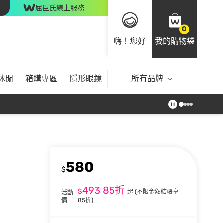
屈臣氏線上服務
0
嗨！您好
我的購物袋
休閒
箱購專區
隱形眼鏡
所有品牌
580
$
493
85折
$
起
(不限金額結帳享
活動
價
85折)