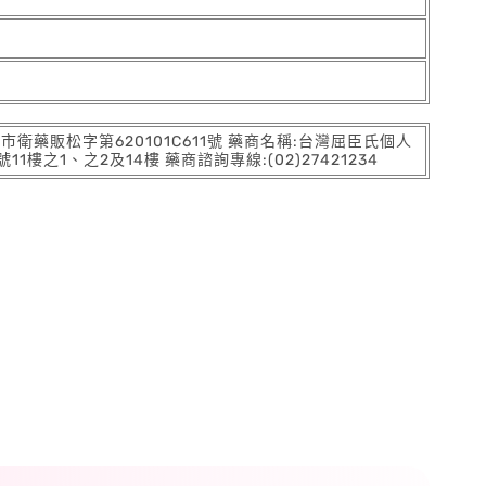
:北市衛藥販松字第620101C611號 藥商名稱:台灣屈臣氏個人
之1、之2及14樓 藥商諮詢專線:(02)27421234