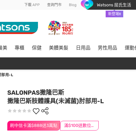
Watsons 屈氏生活
下載 APP
查詢門市
Blog
新登場!!
醫美
專櫃
保健
美體美髮
日用品
男性用品
運動
部用-L
SALONPAS撒隆巴斯
撒隆巴斯肢體護具(未滅菌)肘部用-L
刷中信卡滿$888送3萬點
滿$100送數位印花