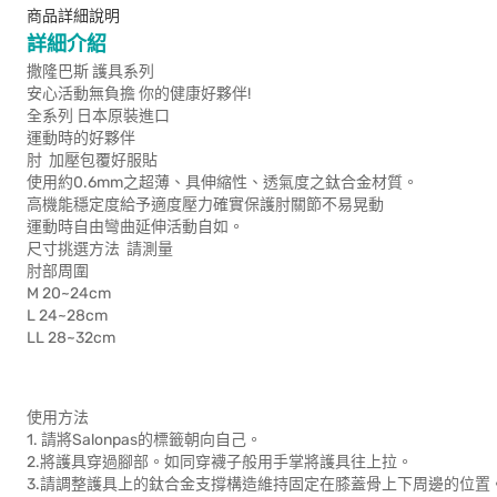
商品詳細說明
詳細介紹
撒隆巴斯 護具系列
安心活動無負擔 你的健康好夥伴!
全系列 日本原裝進口
運動時的好夥伴
肘 加壓包覆好服貼
使用約0.6mm之超薄、具伸縮性、透氣度之鈦合金材質。
高機能穩定度給予適度壓力確實保護肘關節不易晃動
運動時自由彎曲延伸活動自如。
尺寸挑選方法 請測量
肘部周圍
M 20~24cm
L 24~28cm
LL 28~32cm
使用方法
1. 請將Salonpas的標籤朝向自己。
2.將護具穿過腳部。如同穿襪子般用手掌將護具往上拉。
3.請調整護具上的鈦合金支撐構造維持固定在膝蓋骨上下周邊的位置