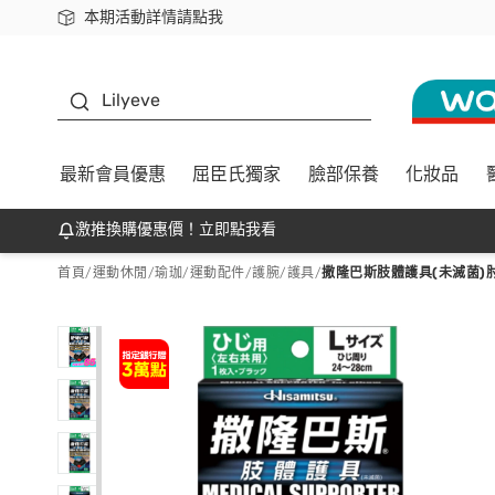
本期活動詳情請點我
下載app最高回饋$350
K beauty
Lilyeve
最新會員優惠
屈臣氏獨家
臉部保養
化妝品
激推換購優惠價！立即點我看
首頁
/
運動休閒
/
瑜珈/運動配件
/
護腕/護具
/
撒隆巴斯肢體護具(未滅菌)肘