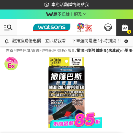
下載app最高回饋$350
本期活動詳情請點我
屈臣氏線上服務
0
激推換購優惠價！立即點我看
激推換購優惠價！立即點我看
下單選閃電送 1小時到貨！領神券
首頁
/
運動休閒
/
瑜珈/運動配件
/
護腕/護具
/
撒隆巴斯肢體護具(未滅菌)小腿用-