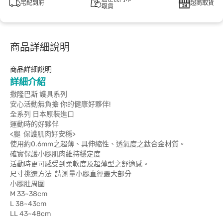
宅配到府
超商取貨
取貨
商品詳細說明
商品詳細說明
詳細介紹
撒隆巴斯 護具系列
安心活動無負擔 你的健康好夥伴!
全系列 日本原裝進口
運動時的好夥伴
<腿 保護肌肉好安穩>
使用約0.6mm之超薄、具伸縮性、透氣度之鈦合金材質。
確實保護小腿肌肉維持穩定度
活動時更可感受到柔軟度及超薄型之舒適感。
尺寸挑選方法 請測量小腿直徑最大部分
小腿肚周圍
M 33~38cm
L 38~43cm
LL 43~48cm