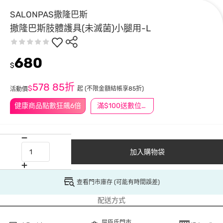
SALONPAS撒隆巴斯
撒隆巴斯肢體護具(未滅菌)小腿用-L
680
$
578
85折
$
起
(不限金額結帳享85折)
活動價
健康商品點數狂飆6倍
滿$100送數位印花
加入購物袋
查看門市庫存 (可能有時間誤差)
配送方式
屈臣氏門市