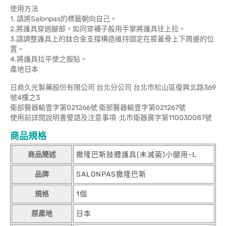
使用方法
1. 請將Salonpas的標籤朝向自己。
2.將護具穿過腳部。如同穿襪子般用手掌將護具往上拉。
3.請調整護具上的鈦合金支撐構造維持固定在膝蓋骨上下周邊的位
置。
4.將護具拉平使之服貼。
產地日本
日商久光製藥股份有限公司 台北分公司 台北市松山區復興北路369
號4樓之3
衛部醫器輸壹字第021266號 衛部醫器輸壹字第021267號
使用前詳閱說明書警語及注意事項 北市衛器廣字第110030087號
商品規格
商品簡述
撒隆巴斯肢體護具(未滅菌)小腿用-L
品牌
SALONPAS撒隆巴斯
規格
1個
原產地
日本