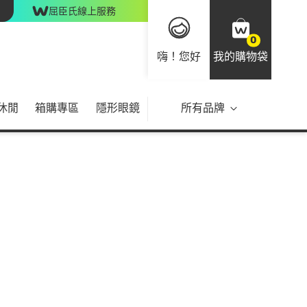
屈臣氏線上服務
0
嗨！您好
我的購物袋
休閒
箱購專區
隱形眼鏡
所有品牌