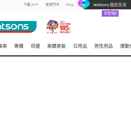
Watsons 屈氏生活
下載 APP
查詢門市
Blog
新登場!!
醫美
專櫃
保健
美體美髮
日用品
男性用品
運動