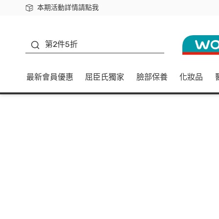
本期活動詳情請點我
下載app最高回饋$350
善存
第2件5折
最新會員優惠
屈臣氏獨家
臉部保養
化妝品