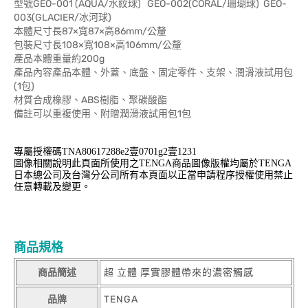
型號GEO-001 (AQUA/水紋球) GEO-002(CORAL/珊瑚球) GEO-
003(GLACIER/冰河球)
本體尺寸長87×寬87×高86mm/公釐
包裝尺寸長108×寬108×高106mm/公釐
產品本體重量約200g
產品內容產品本體、外蓋、底盤、固定零件、支架、潤滑液試用包
(1包)
材質合成橡膠、ABS樹脂、聚碳酸酯
備註可以重複使用、附贈潤滑液試用包1包
專屬授權碼TNA80617288e2壹0701g2壹1231
圖像相關說明此頁面所使用之TENGA商品圖像版權均屬於TENGA
日本總公司及台灣分公司所有本頁面以正當申請程序授權使用禁止
任意轉載及變更。
商品規格
商品簡述
超 立體 厚實膠體帶來的濃密觸感
品牌
TENGA