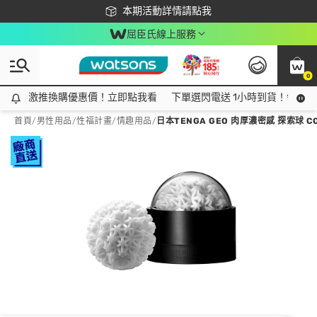
下載app最高回饋$350
本期活動詳情請點我
屈臣氏線上服務
0
激推換購優惠價！立即點我看
激推換購優惠價！立即點我看
下單選閃電送 1小時到貨！領神券
首頁
/
男性用品
/
性福計畫
/
情趣用品
/
日本TENGA GEO 肉厚濃密感 探索球 CO