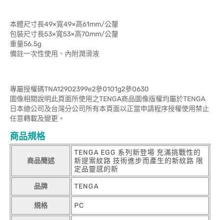
本體尺寸長49×寬49×高61mm/公釐
包裝尺寸長53×寬53×高70mm/公釐
重量56.5g
備註一次性使用、內附潤滑液
專屬授權碼TNA12902399e2參0101g2參0630
圖像相關說明此頁面所使用之TENGA商品圖像版權均屬於TENGA
日本總公司及台灣分公司所有本頁面以正當申請程序授權使用禁止
任意轉載及變更。
商品規格
TENGA EGG 系列新登場 充滿挑戰性的
商品簡述
新提案紋路 技術進步而產生的新紋路 限
定品靈感的新
品牌
TENGA
規格
PC