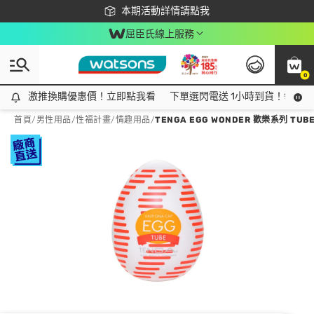
下載app最高回饋$350
本期活動詳情請點我
屈臣氏線上服務
0
激推換購優惠價！立即點我看
激推換購優惠價！立即點我看
下單選閃電送 1小時到貨！領神券
首頁
/
男性用品
/
性福計畫
/
情趣用品
/
TENGA EGG WONDER 歡樂系列 TUB