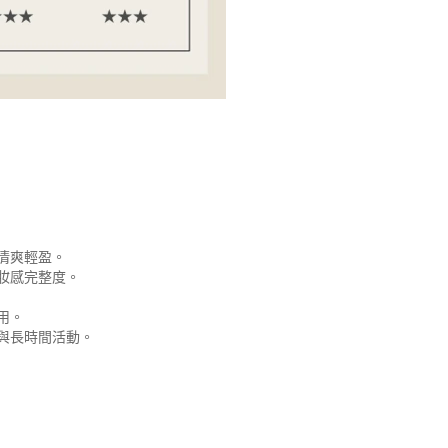
】
清爽輕盈。
妝感完整度。
用。
與長時間活動。