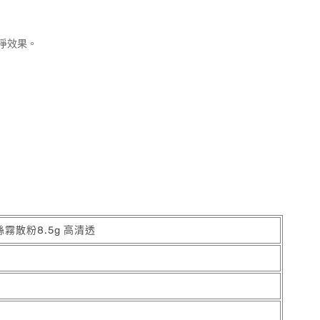
淨效果。
絲霧散粉8.5g 高清透