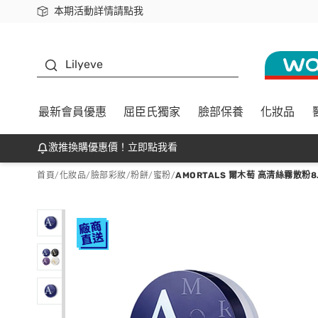
本期活動詳情請點我
下載app最高回饋$350
K beauty
Lilyeve
最新會員優惠
屈臣氏獨家
臉部保養
化妝品
激推換購優惠價！立即點我看
首頁
/
化妝品
/
臉部彩妝
/
粉餅/蜜粉
/
AMORTALS 爾木萄 高清絲霧散粉8