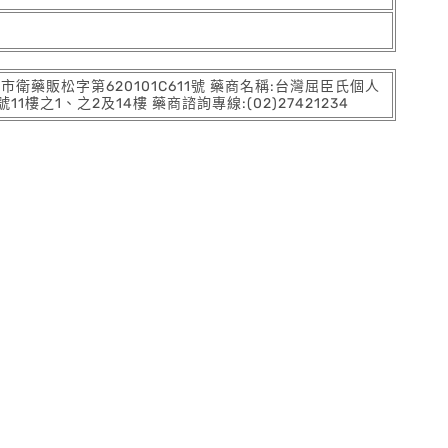
:北市衛藥販松字第620101C611號 藥商名稱:台灣屈臣氏個人
之1、之2及14樓 藥商諮詢專線:(02)27421234