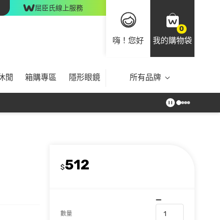
屈臣氏線上服務
0
嗨！您好
我的購物袋
休閒
箱購專區
隱形眼鏡
所有品牌
512
$
數量