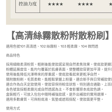
【高清絲霧散粉附散粉刷
適用色號101 高清透、102 絲霧粉、103 輕柔霧、104 微閃透
商品特色
採用細緻柔滑粉質，輕刷後能使妝感呈現自然柔焦效果，使底妝更顯
粉體延展度佳，能均勻覆蓋於肌膚表面，使整體妝容更加平滑，提升
使用後能降低光澤帶來的厚重感，使底妝看起來更乾淨自然。
隨附散粉刷，毛質柔軟，能輕鬆掌握上粉量，適合新手與日常補妝使
適合作為白天定妝使用，使妝容保持較佳狀態，特別適合通勤、上班
各色號皆採輕柔霧光或自然透感為主，不會影響原本底妝色調。
盒裝輕巧，可放入包包中隨時補強妝感，是外出補妝的實用選擇。
適用多數膚質，可與粉底液、氣墊或遮瑕搭配，使妝面更平整。
使用方式