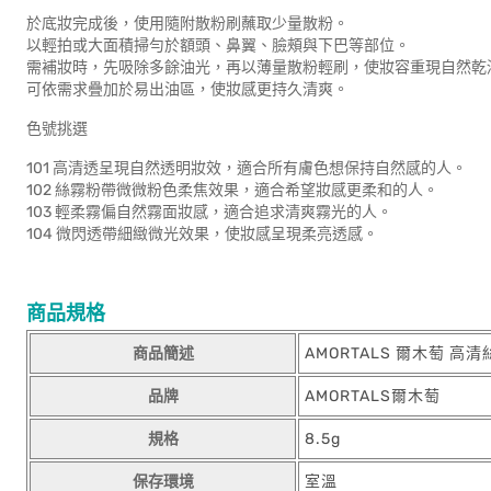
於底妝完成後，使用隨附散粉刷蘸取少量散粉。
以輕拍或大面積掃勻於額頭、鼻翼、臉頰與下巴等部位。
需補妝時，先吸除多餘油光，再以薄量散粉輕刷，使妝容重現自然乾
可依需求疊加於易出油區，使妝感更持久清爽。
色號挑選
101 高清透呈現自然透明妝效，適合所有膚色想保持自然感的人。
102 絲霧粉帶微微粉色柔焦效果，適合希望妝感更柔和的人。
103 輕柔霧偏自然霧面妝感，適合追求清爽霧光的人。
104 微閃透帶細緻微光效果，使妝感呈現柔亮透感。
商品規格
商品簡述
AMORTALS 爾木萄 高清
品牌
AMORTALS爾木萄
規格
8.5g
保存環境
室溫