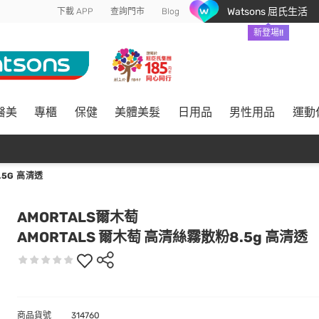
Watsons 屈氏生活
下載 APP
查詢門市
Blog
新登場!!
醫美
專櫃
保健
美體美髮
日用品
男性用品
運動
.5G 高清透
AMORTALS爾木萄
AMORTALS 爾木萄 高清絲霧散粉8.5g 高清透
商品貨號
314760