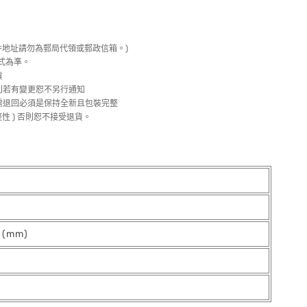
件地址請勿為郵局代領或郵政信箱。)
式為準。
貨
利若有變更恕不另行通知
需退回必須是保持全新且包裝完整
性 ) 否則恕不接受退貨。
) (mm)