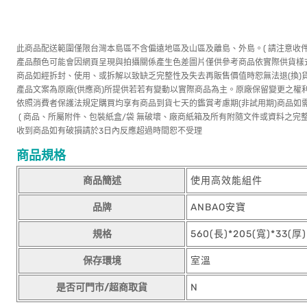
此商品配送範圍僅限台灣本島區不含偏遠地區及山區及離島、外島。( 請注意收
產品顏色可能會因網頁呈現與拍攝關係產生色差圖片僅供參考商品依實際供貨樣
商品如經拆封、使用、或拆解以致缺乏完整性及失去再販售價值時恕無法退(換)
產品文案為原廠(供應商)所提供若若有變動以實際商品為主。原廠保留變更之權
依照消費者保護法規定購買均享有商品到貨七天的鑑賞考慮期(非試用期)商品如
( 商品、所屬附件、包裝紙盒/袋 無破壞、廠商紙箱及所有附隨文件或資料之完整
收到商品如有破損請於3日內反應超過時間恕不受理
商品規格
商品簡述
使用高效能組件
品牌
ANBAO安寶
規格
560(長)*205(寬)*33(厚
保存環境
室溫
是否可門市/超商取貨
N