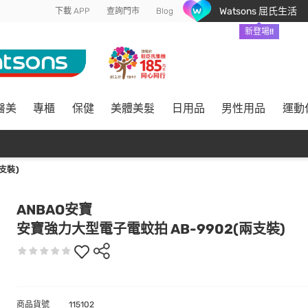
Watsons 屈氏生活
下載 APP
查詢門市
Blog
新登場!!
醫美
專櫃
保健
美體美髮
日用品
男性用品
運動
支裝)
ANBAO安寶
安寶強力大型電子電蚊拍 AB-9902(兩支裝)
商品貨號
115102