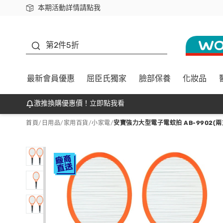
本期活動詳情請點我
下載app最高回饋$350
善存
第2件5折
最新會員優惠
屈臣氏獨家
臉部保養
化妝品
激推換購優惠價！立即點我看
首頁
/
日用品
/
家用百貨
/
小家電
/
安寶強力大型電子電蚊拍 AB-9902(兩