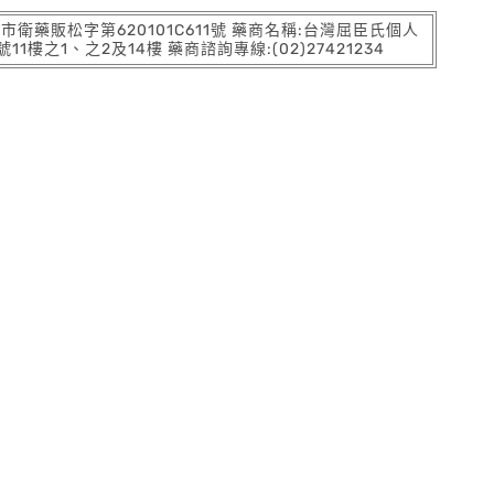
:北市衛藥販松字第620101C611號 藥商名稱:台灣屈臣氏個人
之1、之2及14樓 藥商諮詢專線:(02)27421234