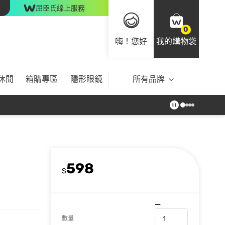
屈臣氏線上服務
0
嗨！您好
我的購物袋
休閒
箱購專區
隱形眼鏡
所有品牌
598
$
數量