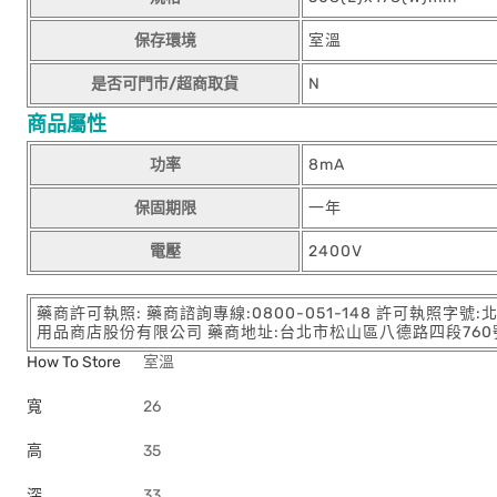
保存環境
室溫
是否可門市/超商取貨
N
商品屬性
功率
8mA
保固期限
一年
電壓
2400V
藥商許可執照: 藥商諮詢專線:0800-051-148 許可執照字號
用品商店股份有限公司 藥商地址:台北市松山區八德路四段760號11樓
How To Store
室溫
寬
26
高
35
深
33