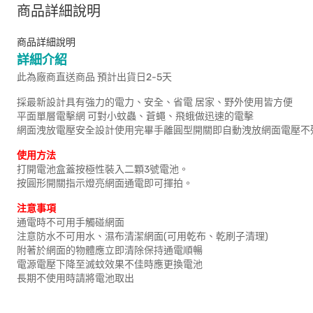
商品詳細說明
商品詳細說明
詳細介紹
此為廠商直送商品 預計出貨日2-5天
採最新設計具有強力的電力、安全、省電 居家、野外使用皆方便
平面單層電擊網 可對小蚊蟲、蒼蠅、飛蛾做迅速的電擊
網面洩放電壓安全設計使用完畢手離圓型開關即自動洩放網面電壓不
使用方法
打開電池盒蓋按極性裝入二顆3號電池。
按圓形開關指示燈亮網面通電即可揮拍。
注意事項
通電時不可用手觸碰網面
注意防水不可用水、濕布清潔網面(可用乾布、乾刷子清理)
附著於網面的物體應立即清除保持通電順暢
電源電壓下降至滅蚊效果不佳時應更換電池
長期不使用時請將電池取出