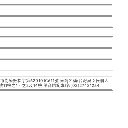
:北市衛藥販松字第620101C611號 藥商名稱:台灣屈臣氏個人
之1、之2及14樓 藥商諮詢專線:(02)27421234