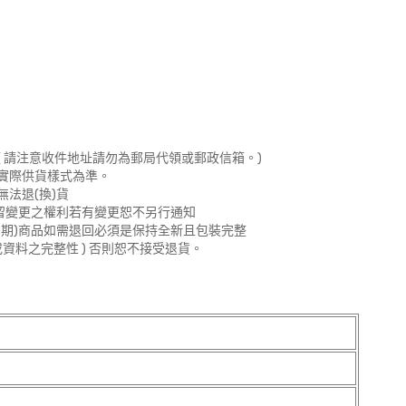
 請注意收件地址請勿為郵局代領或郵政信箱。)
實際供貨樣式為準。
法退(換)貨
留變更之權利若有變更恕不另行通知
期)商品如需退回必須是保持全新且包裝完整
資料之完整性 ) 否則恕不接受退貨。