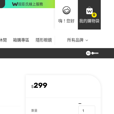
屈臣氏線上服務
0
嗨！您好
我的購物袋
休閒
箱購專區
隱形眼鏡
所有品牌
299
$
數量