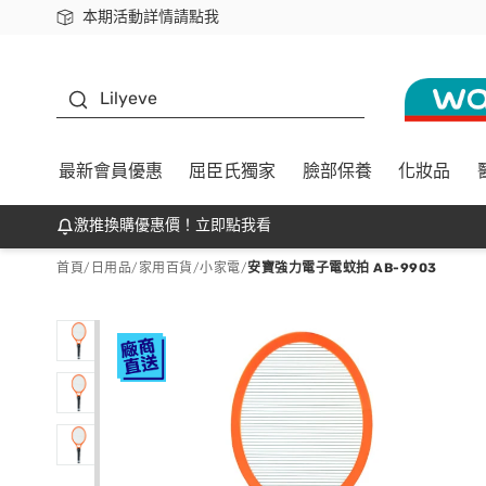
本期活動詳情請點我
下載app最高回饋$350
K beauty
Lilyeve
最新會員優惠
屈臣氏獨家
臉部保養
化妝品
激推換購優惠價！立即點我看
首頁
/
日用品
/
家用百貨
/
小家電
/
安寶強力電子電蚊拍 AB-9903