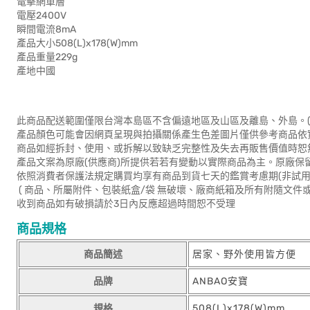
電擊網單層
電壓2400V
瞬間電流8mA
產品大小508(L)x178(W)mm
產品重量229g
產地中國
此商品配送範圍僅限台灣本島區不含偏遠地區及山區及離島、外島。(
產品顏色可能會因網頁呈現與拍攝關係產生色差圖片僅供參考商品依
商品如經拆封、使用、或拆解以致缺乏完整性及失去再販售價值時恕無
產品文案為原廠(供應商)所提供若若有變動以實際商品為主。原廠保
依照消費者保護法規定購買均享有商品到貨七天的鑑賞考慮期(非試用
( 商品、所屬附件、包裝紙盒/袋 無破壞、廠商紙箱及所有附隨文件或
收到商品如有破損請於3日內反應超過時間恕不受理
商品規格
商品簡述
居家、野外使用皆方便
品牌
ANBAO安寶
規格
508(L)x178(W)mm