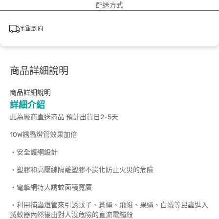
配送方式
宅配到府
商品詳細說明
商品詳細說明
詳細介紹
此為廠商直送商品 預計出貨日2-5天
10W誘蟲燈管效果加倍
‧安全護網設計
‧塑膠和高壓線隔離塑膠不炭化防止火災的危險
‧電擊網特大誘蚊面積寬廣
‧利用捕蟲燈管來引誘蚊子、蒼蠅、飛蛾、果蠅、白蟻等昆蟲進入
滅蚊器內然後由對人沒危險的直流電觸殺