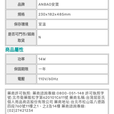
品牌
ANBAO安寶
規格
230x182x485mm
保存環境
室溫
是否可門市/超商
N
取貨
商品屬性
功率
14W
保固期限
一年
電壓
110V/60Hz
藥商許可執照: 藥商諮詢專線:0800-051-148 許可執照字
號:北市衛藥販松字第620101C611號 藥商名稱:台灣屈臣氏
個人用品商店股份有限公司 藥商地址:台北市松山區八德路
四段760號11樓之1、之2及14樓 藥商諮詢專線:
(02)27421234