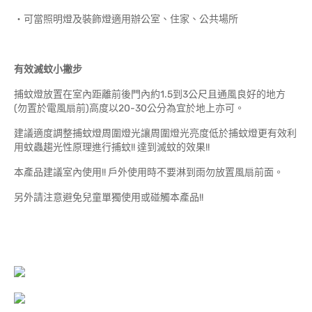
‧可當照明燈及裝飾燈適用辦公室、住家、公共場所
有效滅蚊小撇步
捕蚊燈放置在室內距離前後門內約1.5到3公尺且通風良好的地方
(勿置於電風扇前)高度以20-30公分為宜於地上亦可。
建議適度調整捕蚊燈周圍燈光讓周圍燈光亮度低於捕蚊燈更有效利
用蚊蟲趨光性原理進行捕蚊!! 達到滅蚊的效果!!
本產品建議室內使用!! 戶外使用時不要淋到雨勿放置風扇前面。
另外請注意避免兒童單獨使用或碰觸本產品!!