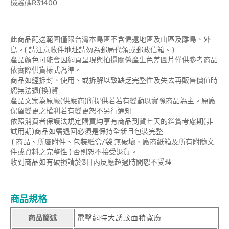
檢驗碼R31400
此商品配送範圍僅限台灣本島區不含偏遠地區及山區及離島、外
島。( 請注意收件地址請勿為郵局代領或郵政信箱。)
產品顏色可能會因網頁呈現與拍攝關係產生色差圖片僅供參考商品
依實際供貨樣式為準。
商品如經拆封、使用、或拆解以致缺乏完整性及失去再販售價值時
恕無法退(換)貨
產品文案為原廠(供應商)所提供若若有變動以實際商品為主。原廠
保留變更之權利若有變更恕不另行通知
依照消費者保護法規定購買均享有商品到貨七天的鑑賞考慮期(非
試用期)商品如需退回必須是保持全新且包裝完整
( 商品、所屬附件、包裝紙盒/袋 無破壞、廠商紙箱及所有附隨文
件或資料之完整性 ) 否則恕不接受退貨。
收到商品如有破損請於3日內反應超過時間恕不受理
商品規格
商品簡述
電擊網特大誘蚊面積寬廣