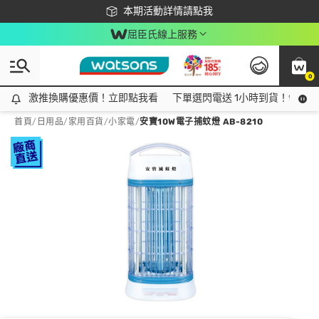
下載app最高回饋$350
本期活動詳情請點我
屈臣氏線上服務
0
激推換購優惠價！立即點我看
激推換購優惠價！立即點我看
下單選閃電送 1小時到貨！領神券
首頁
/
日用品
/
家用百貨
/
小家電
/
安寶10W電子捕蚊燈 AB-8210