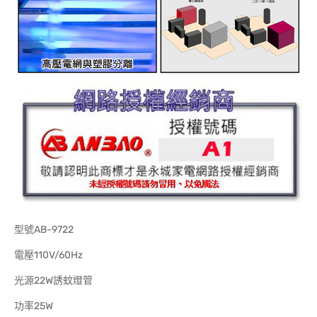
型號AB-9722
電壓110V/60Hz
光源22W誘蚊燈管
功率25W