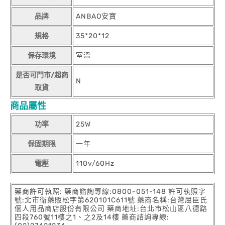
品牌
ANBAO安寶
規格
35*20*12
保存環境
室溫
是否可門市/超商
N
取貨
商品屬性
功率
25W
保固期限
一年
電壓
110v/60Hz
藥商許可執照: 藥商諮詢專線:0800-051-148 許可執照字
號:北市衛藥販松字第620101C611號 藥商名稱:台灣屈臣氏
個人用品商店股份有限公司 藥商地址:台北市松山區八德路
四段760號11樓之1、之2及14樓 藥商諮詢專線: