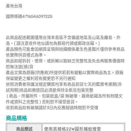
產地台灣
國際條碼4716546097225
此商品配送範圍僅限台灣本島區不含偏遠地區及山區及離島、外
島。( 請注意收件地址請勿為郵局代領或郵政信箱。)
產品顏色可能會因網頁呈現與拍攝關係產生色差圖片僅供參考商品
依實際供貨樣式為準。
商品如經拆封、使用、或拆解以致缺乏完整性及失去再販售價值時
恕無法退(換)貨
產品文案為原廠(供應商)所提供若若有變動以實際商品為主。原廠
保留變更之權利若有變更恕不另行通知
依照消費者保護法規定購買均享有商品到貨七天的鑑賞考慮期(非
試用期)商品如需退回必須是保持全新且包裝完整
( 商品、所屬附件、包裝紙盒/袋 無破壞、廠商紙箱及所有附隨文
件或資料之完整性 ) 否則恕不接受退貨。
收到商品如有破損請於3日內反應超過時間恕不受理
商品規格
商品簡述
使用高規格22W圓形捕蚊燈管