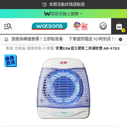
下載app最高回饋$350
本期活動詳情請點我
屈臣氏線上服務
0
激推換購優惠價！立即點我看
激推換購優惠價！立即點我看
下單選閃電送 1小時到貨！領神券
首頁
/
日用品
/
家用百貨
/
小家電
/
安寶22W直立壁掛二用捕蚊燈 AB-9722